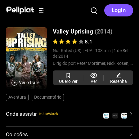
Login
Valley Uprising
(2014)
8.1
Not Rated (US) |
EUA |
103 min |
1 de Set
de 2014
Dirigido por:
Peter Mortimer,
Nick Rosen,
Josh
Quero ver
Ver
Resenha
Ver o trailer
Aventura
Documentário
Onde assistir
Coleções