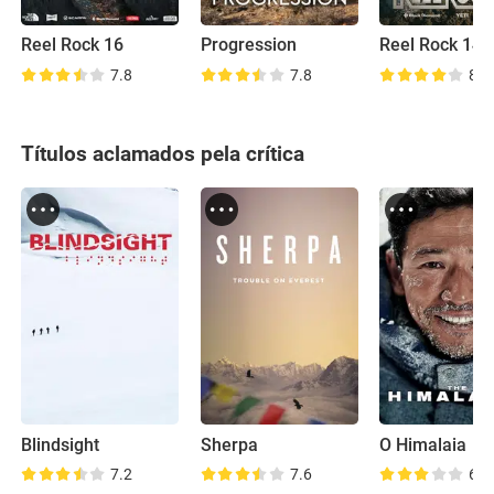
Reel Rock 16
Progression
Reel Rock 14
7.8
7.8
8.2
Títulos aclamados pela crítica
Blindsight
Sherpa
O Himalaia
7.2
7.6
6.4