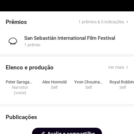
Prêmios
1 prêmios & 0 indicações
San Sebastián International Film Festival
1 prêmio
Elenco e produção
Ver mais
Peter Sarsgaard
Alex Honnold
Yvon Chouinard
Royal Robbi
Narrator
Self
Self
Self
(voice)
Publicações
Avalie e compartilhe