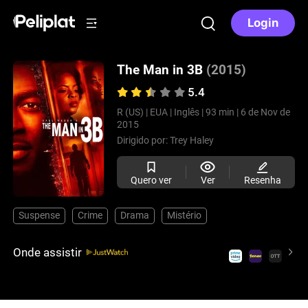
Login
The Man in 3B
(2015)
5.4
R (US) |
EUA |
Inglês |
93 min |
6 de Nov de
2015
Dirigido por:
Trey Haley
Quero ver
Ver
Resenha
Suspense
Crime
Drama
Mistério
Onde assistir