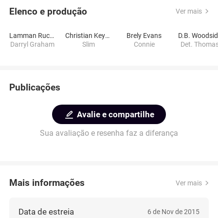
Elenco e produção
Ver mais
Lamman Rucker
Christian Keyes
Brely Evans
D.B. Woodsi
Darryl Graham
Slim
Connie
Det. Thoma
Publicações
Avalie e compartilhe
Sua avaliação e resenha faz a diferança
Mais informações
Ver mais
Data de estreia
6 de Nov de 2015