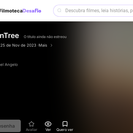
Filmoteca
nTree
O título ainda não estreou
·
25 de Nov de 2023 ·
Mais
el Angelo
resenha
Avaliar
Ver
Quero ver