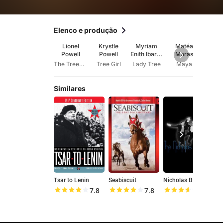
Elenco e produção
Lionel
Krystle
Myriam
Matéa
DJ S
Powell
Powell
Enith Ibarra
Maras
Veloza
The Treeman
Tree Girl
Lady Tree
Maya
Se
Similares
Tsar to Lenin
Seabiscuit
Nicholas Brothers Family Home Movies
7.8
7.8
7.2