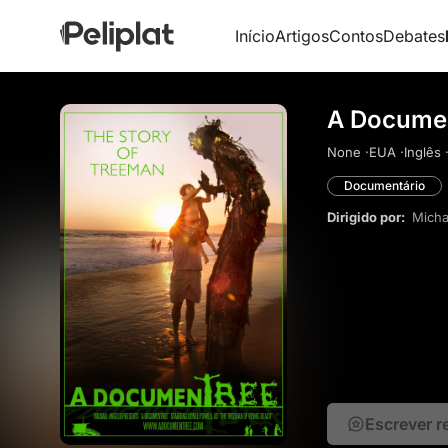
Início
Artigos
Contos
Debates
A Docume
None ·
EUA ·
Inglês 
Documentário
Dirigido por:
Micha
Escrever 