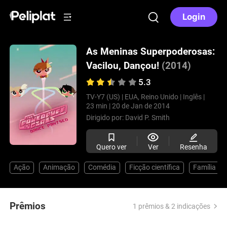
Login
As Meninas Superpoderosas:
Vacilou, Dançou!
(2014)
5.3
TV-Y7 (US) |
EUA, Reino Unido |
Inglês |
23 min |
20 de Jan de 2014
Dirigido por:
David P. Smith
Quero ver
Ver
Resenha
Ação
Animação
Comédia
Ficção científica
Família
Prêmios
1 prêmios & 2 indicações