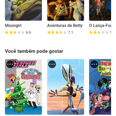
Moongirl
Aventuras de Betty
O Lança-Fogo
6.6
7.1
5.8
Você também pode gostar