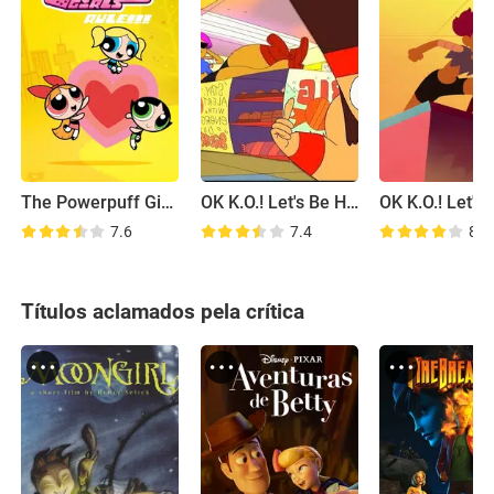
The Powerpuff Girls Rule!!!
OK K.O.! Let's Be Heroes: Enid
7.6
7.4
8.3
Títulos aclamados pela crítica