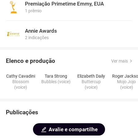
Premiação Primetime Emmy, EUA
1 prêmio
Annie Awards
2 indicações
Elenco e produção
Ver mais
Cathy Cavadini
Tara Strong
Elizabeth Daily
Roger Jacks
Blossom
Bubbles (voice)
Buttercup
Mojo Jojo
(voice)
(voice)
(voice)
Publicações
Avalie e compartilhe