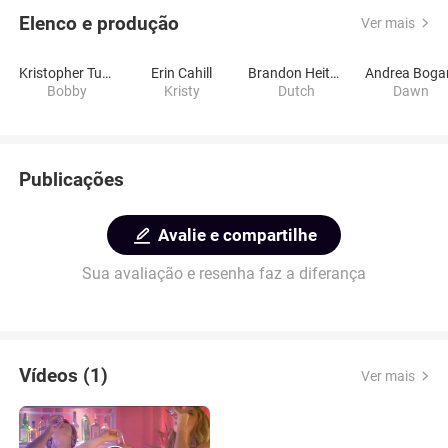
Elenco e produção
Ver mais
Kristopher Turner
Erin Cahill
Brandon Heitkamp
Andrea Boga
Bobby
Kristy
Dutch
Dawn
Publicações
Avalie e compartilhe
Sua avaliação e resenha faz a diferança
Vídeos (1)
Ver mais