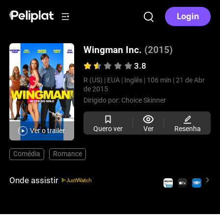
Login
Wingman Inc.
(2015)
3.8
R (US) |
EUA |
Inglês |
106 min |
21 de Abr
de 2015
Dirigido por:
Choice Skinner
Quero ver
Ver
Resenha
Ver o trailer
Comédia
Romance
Onde assistir