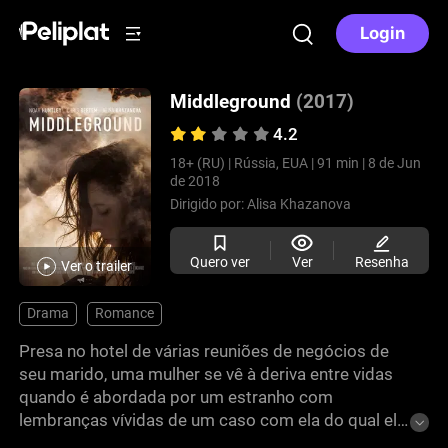
Login
Middleground
(2017)
4.2
18+ (RU) |
Rússia, EUA |
91 min |
8 de Jun
de 2018
Dirigido por:
Alisa Khazanova
Quero ver
Ver
Resenha
Ver o trailer
Drama
Romance
Presa no hotel de várias reuniões de negócios de
seu marido, uma mulher se vê à deriva entre vidas
quando é abordada por um estranho com
lembranças vívidas de um caso com ela do qual ela
não consegue se lembrar. Ela está sempre sentada