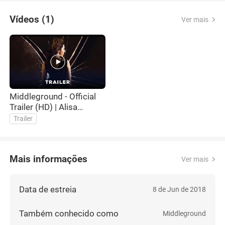
Vídeos (1)
Ver mais
Middleground - Official
Trailer (HD) | Alisa
Khazanova, Noah Huntley
Trailer
Film
Mais informações
Ver mais
Data de estreia
8 de Jun de 2018
Também conhecido como
Middleground