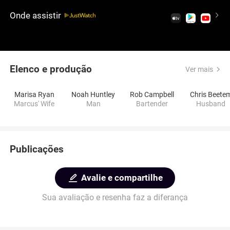
lá com o marido. Ele está sempre se levantando
Onde assistir
para uma reunião. O outro homem sempre vem e
se senta, o estranho, que sempre insiste em seu
relato sobre o caso anterior, e cada vez que o faz, é
mais convincente.
Elenco e produção
Ver mais
Marisa Ryan
Noah Huntley
Rob Campbell
Chris Beete
Marcus' Wife
Man
Bartender
Husband
Publicações
Avalie e compartilhe
Sua avaliação e resenha faz a diferança