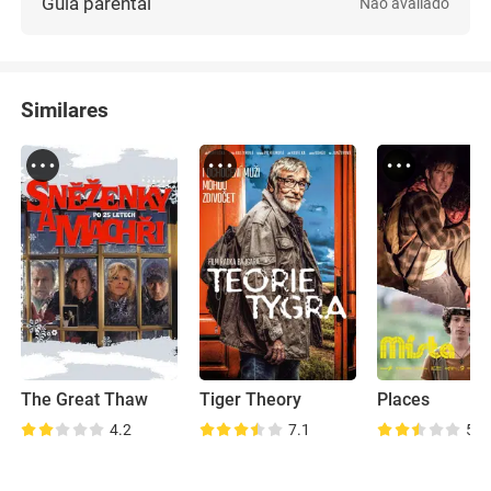
Guia parental
Não avaliado
Similares
The Great Thaw
Tiger Theory
Places
4.2
7.1
5.4