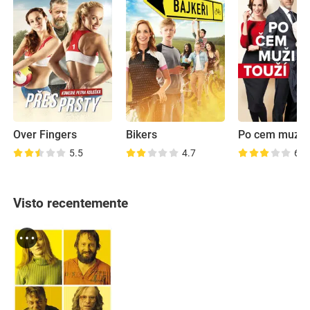
Over Fingers
Bikers
Po cem muzi t
5.5
4.7
6.0
Visto recentemente