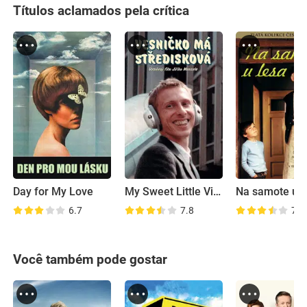
Títulos aclamados pela crítica
Day for My Love
My Sweet Little Village
Na samote u l
6.7
7.8
7.7
Você também pode gostar