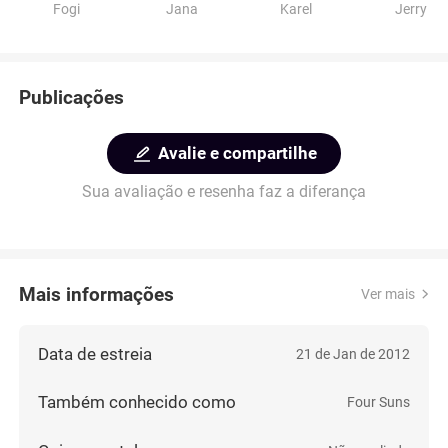
Fogi
Jana
Karel
Jerry
Publicações
Avalie e compartilhe
Sua avaliação e resenha faz a diferança
Mais informações
Ver mais
Data de estreia
21 de Jan de 2012
Também conhecido como
Four Suns