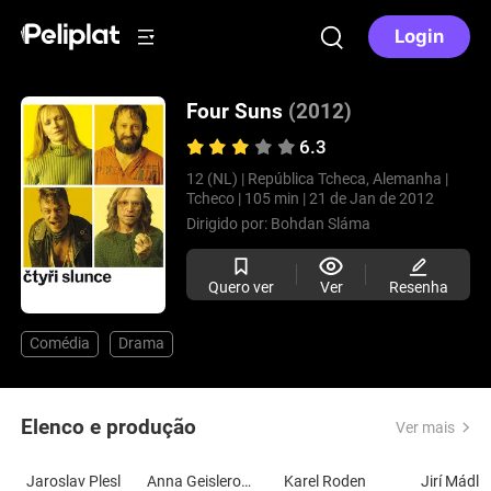
Login
Four Suns
(2012)
6.3
12 (NL) |
República Tcheca, Alemanha |
Tcheco |
105 min |
21 de Jan de 2012
Dirigido por:
Bohdan Sláma
Quero ver
Ver
Resenha
Comédia
Drama
Elenco e produção
Ver mais
Jaroslav Plesl
Anna Geislerová
Karel Roden
Jirí Mádl