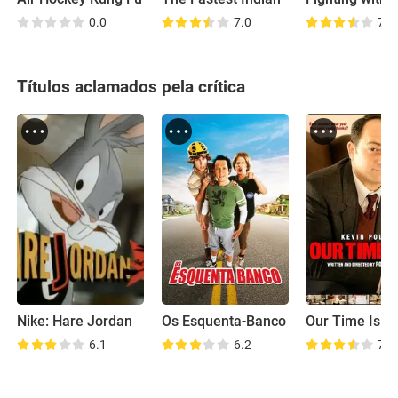
0.0
7.0
7.7
Títulos aclamados pela crítica
Nike: Hare Jordan
Os Esquenta-Banco
Our Time Is U
6.1
6.2
7.5