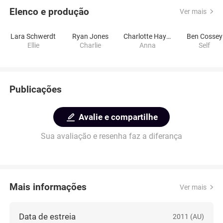
Elenco e produção
Ver mais
Lara Schwerdt
Ryan Jones
Charlotte Haynes Hazzard
Ben Cossey
Ellie
Charlie
Anna
Self
Publicações
Avalie e compartilhe
Sua avaliação e resenha faz a diferança
Mais informações
Ver mais
Data de estreia
2011 (AU)