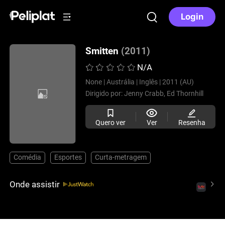
Login
Smitten
(2011)
N/A
None |
Austrália |
Inglês |
2011 (AU)
Dirigido por:
Jenny Crabb,
Ed Thornhill
Quero ver
Ver
Resenha
Comédia
Esportes
Curta-metragem
Onde assistir