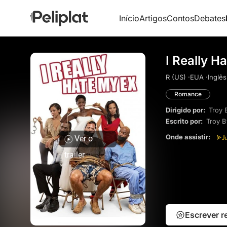
Início
Artigos
Contos
Debates
I Really H
R (US) ·
EUA ·
Inglês
Romance
Dirigido por:
Troy 
Escrito por:
Troy B
Onde assistir:
Ver o
trailer
Escrever 