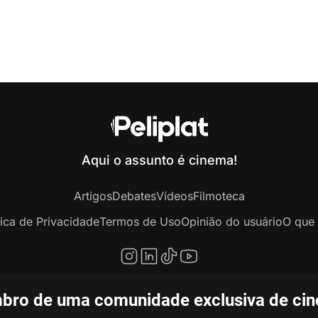
Aqui o assunto é cinema!
Artigos
Debates
Vídeos
Filmoteca
tica de Privacidade
Termos de Uso
Opinião do usuário
O que 
bro de uma comunidade exclusiva de ciné
opyright © 2020-2026 Peliplat Technology Co., Ltd. Todos os direitos reservado