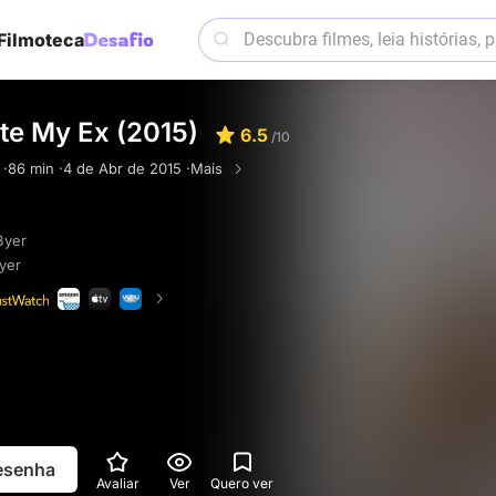
Filmoteca
ate My Ex (2015)
6.5
/10
 ·
86 min ·
4 de Abr de 2015 ·
Mais
Byer
yer
resenha
Avaliar
Ver
Quero ver