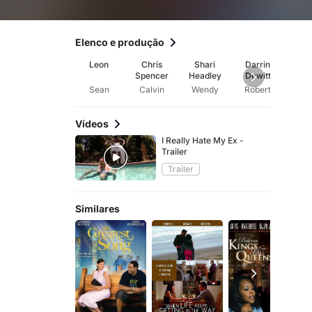
Elenco e produção
Leon
Chris
Shari
Darrin
Curt 
Spencer
Headley
Dewitt
Henson
Sean
Calvin
Wendy
Robert
Kel
Vídeos
I Really Hate My Ex -
Trailer
Trailer
Similares