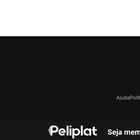
Ajuda
Polí
Seja mem
C