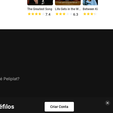
The Greatest Song
Life Gets in the Way
Between Kings and Queens
7.4
6.3
6.6
é Peliplat?
filos
Criar Conta
s.