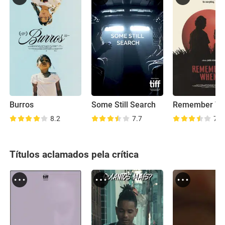
Burros
Some Still Search
Remember W
8.2
7.7
7.7
Títulos aclamados pela crítica