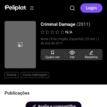
Login
Criminal Damage
(2011)
N/A
None |
EUA |
Inglês, Espanhol |
25 min |
1
de Out de 2011
Quero ver
Ver
Resenha
Drama
Curta-metragem
Publicações
Avalie e compartilhe