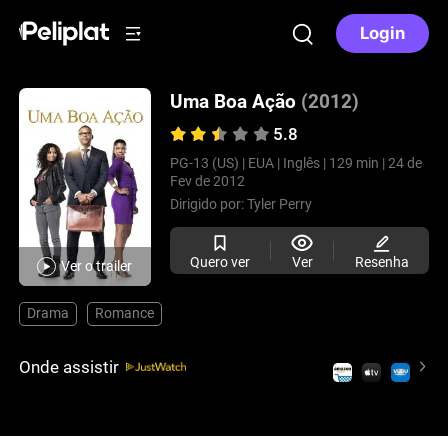
Login
Uma Boa Ação
(2012)
5.8
PG-13 (US) |
EUA |
Inglês |
129 min |
24 de
Fev de 2012
Dirigido por:
Tyler Perry
Quero ver
Ver
Resenha
Ver o trailer
Drama
Romance
Onde assistir