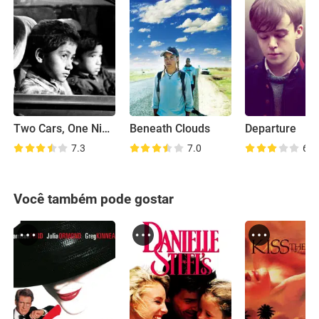
Two Cars, One Night
Beneath Clouds
Departure
7.3
7.0
6.7
Você também pode gostar