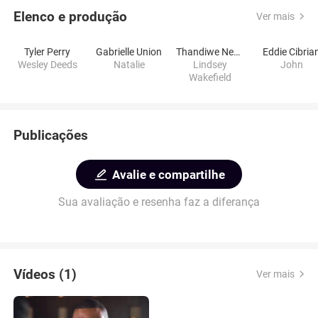
Elenco e produção
Ver mais
Tyler Perry
Gabrielle Union
Thandiwe Newton
Eddie Cibria
Wesley Deeds
Natalie
Lindsey
John
Wakefield
Publicações
Avalie e compartilhe
Sua avaliação e resenha faz a diferança
Vídeos (1)
Ver mais