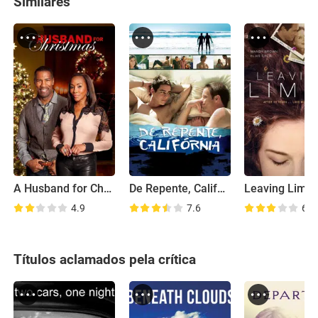
Similares
A Husband for Christmas
De Repente, Califórnia
Leaving Limb
4.9
7.6
6.7
Títulos aclamados pela crítica