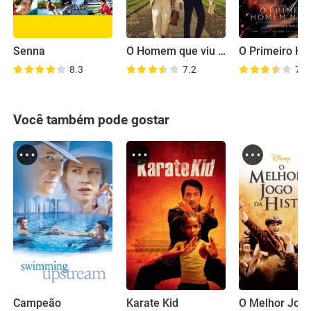
Senna
O Homem que viu o Infinito
O Primeiro H
8.3
7.2
7.4
Você também pode gostar
Campeão
Karate Kid