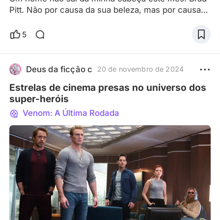
Pitt. Não por causa da sua beleza, mas por causa
do seu protagonismo em um filme sobre Fórmula 1
cujo trailer mais recente me fez sentir como se
5
tivesse levado um golpe no peito — não de dor,
mas daquela animação há muito tempo perdida.
Dirigido por Joseph Kosinski , de Top Gun:
Deus da ficção c
20 de novembro de 2024
Maverick, e apoiado pela própria F1, o filme recria
Estrelas de cinema presas no universo dos
autenticamente a tens
super-heróis
Venom: A Última Rodada