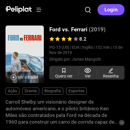
Login
Ford vs. Ferrari
(2019)
8.2
PG-13 (US) |
EUA |
Inglês |
152 min |
15 de
Nov de 2019
Dirigido por:
James Mangold
Quero ver
Ver
Resenha
Ver o trailer
Ação
Drama
Biografia
Esportes
Carroll Shelby, um visionário designer de
automóveis americano, e o piloto britânico Ken
Miles são contratados pela Ford na década de
1960 para construir um carro de corrida capaz de
derrotar a imbatível Ferrari nas 24 Horas de Le