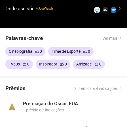
Mans, uma exaustiva corrida de resistência que
Onde assistir
testa velocidade, vigor e engenharia. Baseado em
fatos reais, o filme retrata sua busca pelo
impossível enquanto lutam contra desafios
técnicos e resistência corporativa.
Palavras-chave
Ver mais
Cinebiografia
0
Filme de Esporte
0
1960s
0
Inspirador
0
Amizade
0
Prêmios
2 prêmios & 4 indicações
Premiação do Oscar, EUA
1 prêmio e 2 indicações