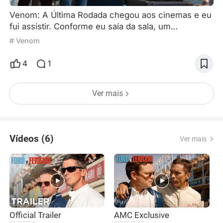
Venom: A Última Rodada chegou aos cinemas e eu
fui assistir. Conforme eu saía da sala, um
questionamento começou a martelar na minha
# Venom
cabeça: o que aconteceu com Tom Hardy ? Esse
cara, que entregou uma atuação profunda e cheia
4
1
de nuances (sem quase nenhum diálogo) em Mad
Max: Estrada da Fúria, parece ter se perdido no
Ver mais
mundo comercial dos super-heróis. Venom 3 é o
clássico blockbuster da Marvel — mu
Vídeos (6)
Ver mais
Official Trailer
AMC Exclusive
O