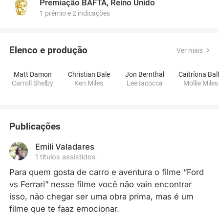
Premiação BAFTA, Reino Unido
1 prêmio e 2 indicações
Elenco e produção
Ver mais
Matt Damon
Christian Bale
Jon Bernthal
Caitríona Bal
Carroll Shelby
Ken Miles
Lee Iacocca
Mollie Miles
Publicações
Emili Valadares
1 títulos assistidos
Para quem gosta de carro e aventura o filme “Ford 
vs Ferrari” nesse filme você não vain encontrar 
isso, não chegar ser uma obra prima, mas é um 
filme que te faaz emocionar.