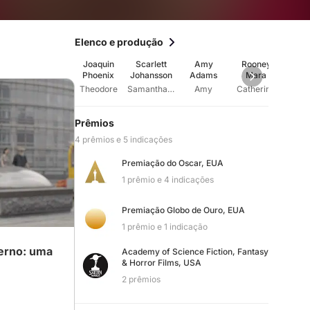
Elenco e produção
Joaquin
Scarlett
Amy
Rooney
Olivia
Phoenix
Johansson
Adams
Mara
Theodore
Samanthavoice
Amy
Catherine
Blind
Prêmios
4 prêmios e 5 indicações
Premiação do Oscar, EUA
1 prêmio e 4 indicações
Premiação Globo de Ouro, EUA
1 prêmio e 1 indicação
derno: uma
Academy of Science Fiction, Fantasy
& Horror Films, USA
2 prêmios