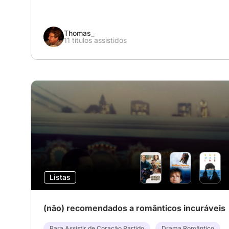
Thomas_
11 títulos assistidos
Listas
(não) recomendados a românticos incuráveis
Para Assistir de Coração Partido
Drama Romântico