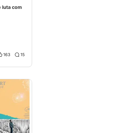
163
15