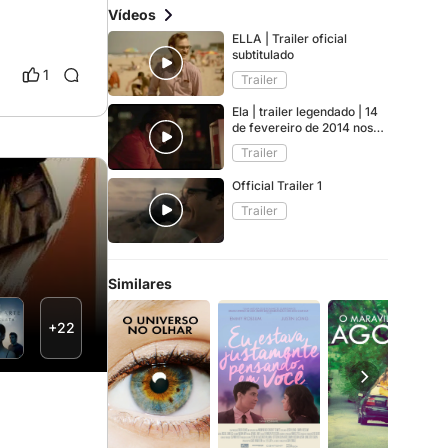
Vídeos
ELLA | Trailer oficial
subtitulado
1
Trailer
Ela | trailer legendado | 14
de fevereiro de 2014 nos
cinemas
Trailer
Official Trailer 1
Trailer
Similares
+22