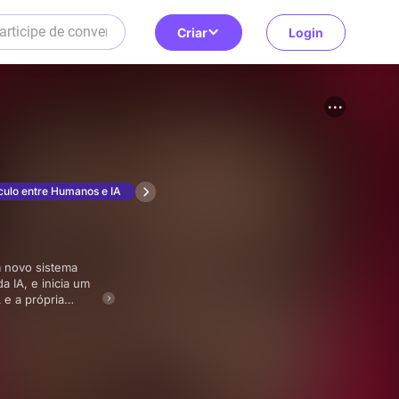
Criar
Login
culo entre Humanos e IA
 IA, e inicia um
 e a própria
e o amor e a