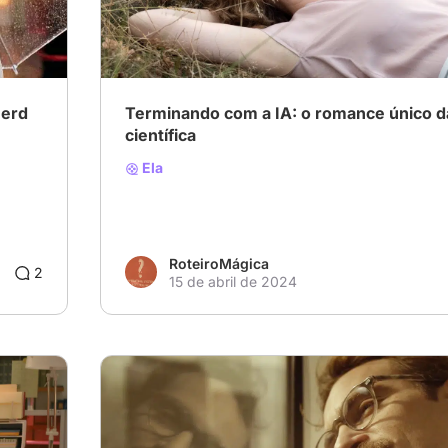
# Drama
# Ficção científica
# Romance
nerd
Terminando com a IA: o romance único d
científica
Ela
RoteiroMágica
2
15 de abril de 2024