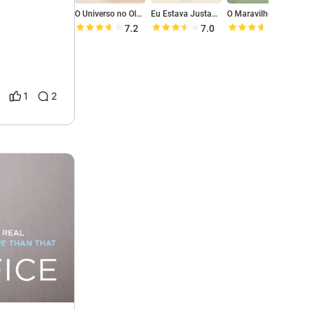
O Universo no Olhar
Eu Estava Justamente Pensando em Você
O Maravilhoso Agora
7.2
7.0
7.3
1
2