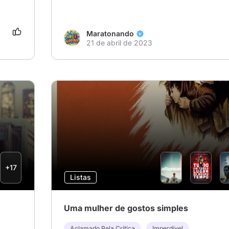
Maratonando
21 de abril de 2023
+17
Listas
Uma mulher de gostos simples
Aclamado Pela Crítica
Imperdível