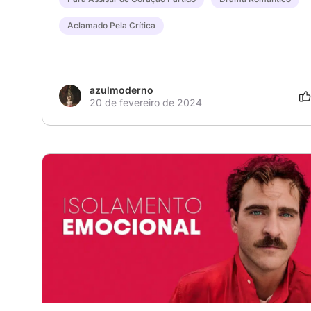
Aclamado Pela Crítica
azulmoderno
20 de fevereiro de 2024
# ela
# her
# spike jonze