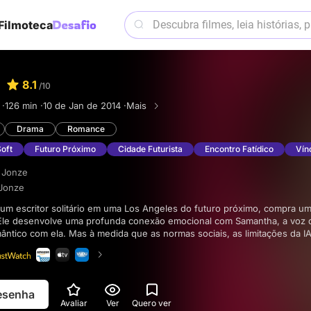
Filmoteca
8.1
/10
 ·
126 min ·
10 de Jan de 2014 ·
Mais
Drama
Romance
Soft
Futuro Próximo
Cidade Futurista
Encontro Fatídico
Vín
 Jonze
 Jonze
 Ele desenvolve uma profunda conexão emocional com Samantha, a voz da
ntico com ela. Mas à medida que as normas sociais, as limitações da IA
 de Theodore começam a se chocar, a compreensão de Theodore sobr
da.
resenha
Avaliar
Ver
Quero ver