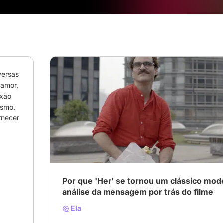
ersas 
amor, 
xão 
smo. 
necer 
# Cult
Por que 'Her' se tornou um clássico mo
análise da mensagem por trás do filme
Ela