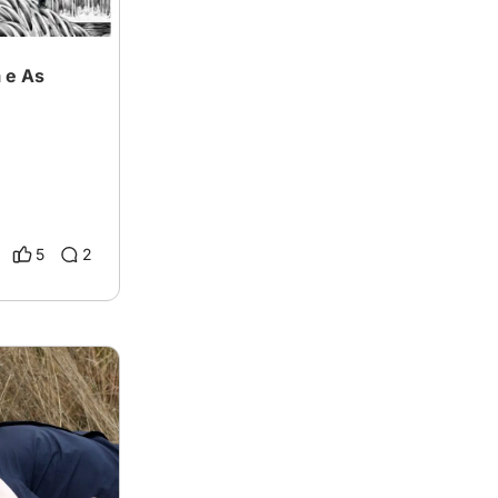
 e As
5
2