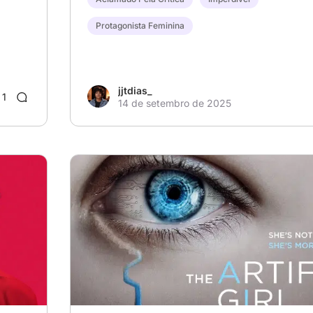
Protagonista Feminina
jjtdias_
1
14 de setembro de 2025
# Achados Imperdíveis
# Ficção científica
# Sci-Fi Spectacles