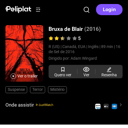
Login
Bruxa de Blair
(2016)
5
R (US) |
Canadá, EUA |
Inglês |
89 min |
16
de Set de 2016
Dirigido por:
Adam Wingard
Quero ver
Ver
Resenha
Ver o trailer
Suspense
Terror
Mistério
Onde assistir