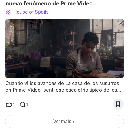
nuevo fenómeno de Prime Video
House of Spoils
Cuando vi los avances de La casa de los susurros
en Prime Video, sentí ese escalofrío típico de los
fanáticos del terror. Siempre me fascinaron las
películas que logran equilibrar el uso de los clichés
1
1
del género con una narrativa más moderna y eso
es exactamente lo que sentí con La casa de los
Ver mais
susurros. La película toma todo lo que ya