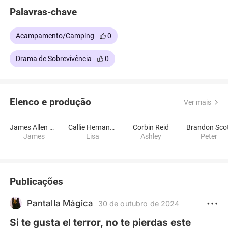
Palavras-chave
Acampamento/Camping
0
Drama de Sobrevivência
0
Elenco e produção
Ver mais
James Allen McCune
Callie Hernandez
Corbin Reid
Brandon Sco
James
Lisa
Ashley
Peter
Publicações
Pantalla Mágica
30 de outubro de 2024
Si te gusta el terror, no te pierdas este