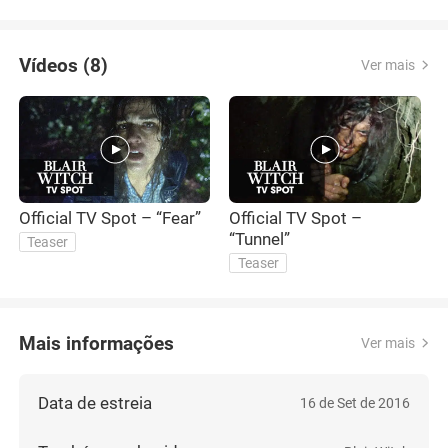
conocemos del horror clásico: mansiones aisladas,
sombras omin
Vídeos (8)
Ver mais
Official TV Spot – “Fear”
Official TV Spot –
O
“Tunnel”
“
Teaser
Teaser
Mais informações
Ver mais
Data de estreia
16 de Set de 2016