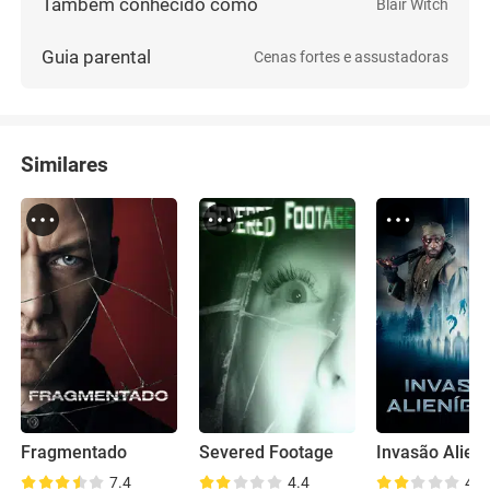
Também conhecido como
Blair Witch
Guia parental
Cenas fortes e assustadoras
Similares
Fragmentado
Severed Footage
Invasão Alien
7.4
4.4
4.2