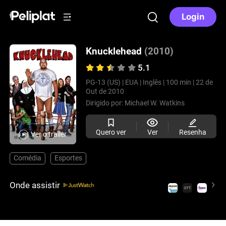
Login
Knucklehead
(2010)
5.1
PG-13 (US) |
EUA |
Inglês |
100 min |
22 de
Out de 2010
Dirigido por:
Michael W. Watkins
Quero ver
Ver
Resenha
Ver o trailer
Comédia
Esportes
Onde assistir