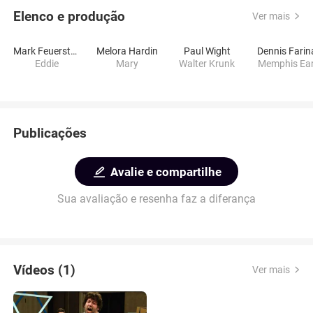
Elenco e produção
Ver mais
Mark Feuerstein
Melora Hardin
Paul Wight
Dennis Farin
Eddie
Mary
Walter Krunk
Memphis Ear
Publicações
Avalie e compartilhe
Sua avaliação e resenha faz a diferança
Vídeos (1)
Ver mais