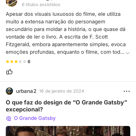
6 títulos assistidos
Apesar dos visuais luxuosos do filme, ele utiliza 
muito a extensa narração do personagem 
secundário para moldar a história, o que quase dá 
vontade de ler o livro. A escrita de F. Scott 
Fitzgerald, embora aparentemente simples, evoca 
emoções profundas, enquanto o filme, com toda 
a sua complexidade, parece vazio em sua 
6
essência.
urbana2
16 de janeiro de 2024
O que faz do design de “O Grande Gatsby”
excepcional?
O Grande Gatsby