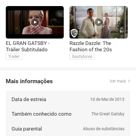
EL GRAN GATSBY -
Razzle Dazzle: The
T
Tráiler Subtitulado
Fashion of the 20s
T
E
Trailer
bastidores
Mais informações
Ver mais
Data de estreia
10 de Mai de 2013
Também conhecido como
The Great Gatsby
Guia parental
Abuso de substâncias