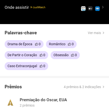
todos. Dirigido por Baz Luhrmann, o longa é
Onde assistir
conhecido pelo estilo vibrante, design de produção
e elenco.
Palavras-chave
Ver mais
Drama de Época
0
Romântico
0
De Partir o Coração
0
Obsessão
0
Caso Extraconjugal
0
Prêmios
4 prêmios & 2 indicações
Premiação do Oscar, EUA
2 prêmios