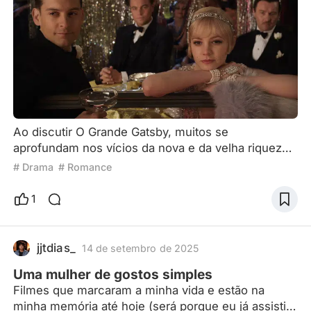
Ao discutir O Grande Gatsby, muitos se
aprofundam nos vícios da nova e da velha riquezas
e no vazio da alta sociedade – ou criticam a
# Drama
# Romance
fidelidade fraca ao livro. Mas um aspecto com o
qual todos tendem a concordar é sua conquista
1
estética na história da arte cinematográfica de
Hollywood. Desde que ganhou o prêmio de Melhor
Design de Produção no Oscar em 2014, Gatsby se
jjtdias_
14 de setembro de 2025
tornou um estudo de caso cláss
Uma mulher de gostos simples
Filmes que marcaram a minha vida e estão na
minha memória até hoje (será porque eu já assisti