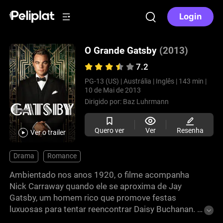
Login
O Grande Gatsby
(2013)
7.2
PG-13 (US) |
Austrália |
Inglês |
143 min |
10 de Mai de 2013
Dirigido por:
Baz Luhrmann
Quero ver
Ver
Resenha
Ver o trailer
Drama
Romance
Ambientado nos anos 1920, o filme acompanha
Nick Carraway quando ele se aproxima de Jay
Gatsby, um homem rico que promove festas
luxuosas para tentar reencontrar Daisy Buchanan. A
busca de Gatsby esbarra em segredos que afetam