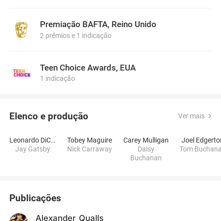
Premiação BAFTA, Reino Unido
2 prêmios e 1 indicação
Teen Choice Awards, EUA
1 indicação
Elenco e produção
Ver mais
Leonardo DiCaprio
Tobey Maguire
Carey Mulligan
Joel Edgerto
Jay Gatsby
Nick Carraway
Daisy
Tom Buchan
Buchanan
Publicações
Alexander_Qualls