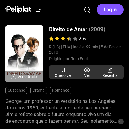
Login
Direito de Amar
(2009)
7.6
R (US) |
EUA |
Inglês |
99 min |
5 de Fev de
2010
Dirigido por:
Tom Ford
Quero ver
Ver
Resenha
Ver o trailer
Suspense
Drama
Romance
George, um professor universitário na Los Angeles
dos anos 1960, enfrenta a morte de seu parceiro
Jim e reflete sobre o futuro enquanto vive um dia
de encontros que o fazem pensar. Seu isolamento
contrasta com momentos de conexão. A estreia de