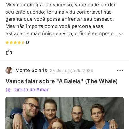
Mesmo com grande sucesso, você pode perder 
seu ente querido; ter uma vida confortável não 
garante que você possa enfrentar seu passado. 
Mas não importa como você percorra essa 
estrada de mão única da vida, o fim é sempre o 
mesmo: a morte é o futuro. Talvez a única coisa 
9
que dê algum valor à vida sejam os raros 
momentos de conexão genuína com a alma.
Monte Solaris
24 de março de 2023
Vamos falar sobre "A Baleia" (The Whale)
Direito de Amar