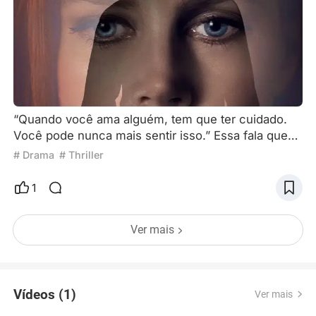
“Quando você ama alguém, tem que ter cuidado.
Você pode nunca mais sentir isso.” Essa fala que
aparece no final do trailer é o cerne do filme.
# Drama
# Thriller
Animais Noturnos parece ser uma parábola
lindamente desenhada e profunda, alertando o
1
público da maneira mais bela e cruel: se você tiver
a sorte de ter uma alma gêmea, nunca desista dela.
Ver mais
Como criador de um império da moda, Tom Ford é
vanguardista e até ra
Vídeos (1)
Ver mais