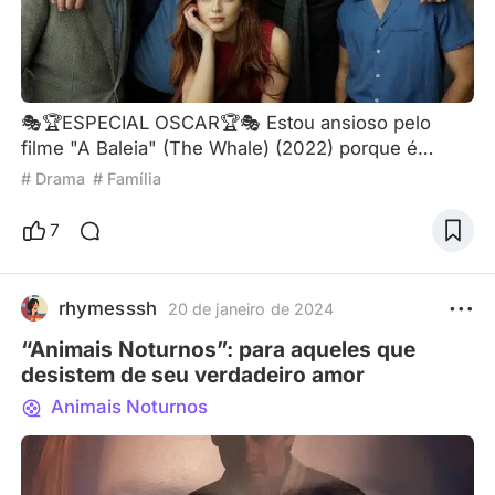
🎭🏆ESPECIAL OSCAR🏆🎭 Estou ansioso pelo
filme "A Baleia" (The Whale) (2022) porque é
estrelado por meu ator favorito, Brendan Fraser.
# Drama
# Família
Desde o início da série "A Múmia" (The Mummy)
(1999) até o filme "Coração de Tinta" (Inkheart)
7
(2008), parece que ele desapareceu por um longo
tempo. Sei que Brendan atingiu o fundo do poço
em sua vida, então aguardei seu retorno. "A Baleia"
rhymesssh
20 de janeiro de 2024
(The Whale) é um filme
“Animais Noturnos”: para aqueles que
desistem de seu verdadeiro amor
Animais Noturnos