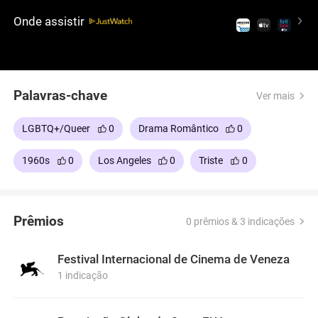
Tom Ford é reconhecida pela precisão visual e pela
Onde assistir
atuação de Colin Firth.
Palavras-chave
Ver mais
LGBTQ+/Queer
0
Drama Romântico
0
1960s
0
Los Angeles
0
Triste
0
Prêmios
0 prêmios & 3 indicações
Festival Internacional de Cinema de Veneza
1 indicação