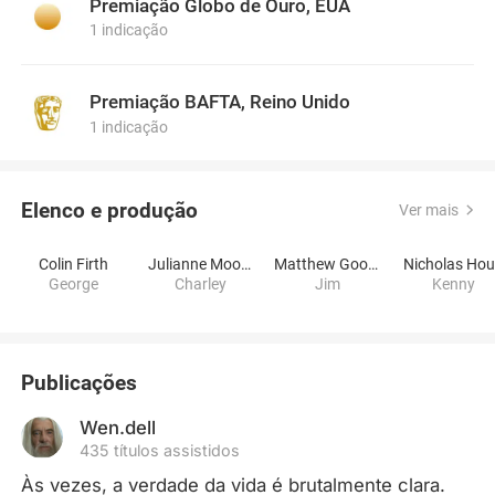
Premiação Globo de Ouro, EUA
1 indicação
Premiação BAFTA, Reino Unido
1 indicação
Elenco e produção
Ver mais
Colin Firth
Julianne Moore
Matthew Goode
Nicholas Hou
George
Charley
Jim
Kenny
Publicações
Wen.dell
435 títulos assistidos
Às vezes, a verdade da vida é brutalmente clara. 