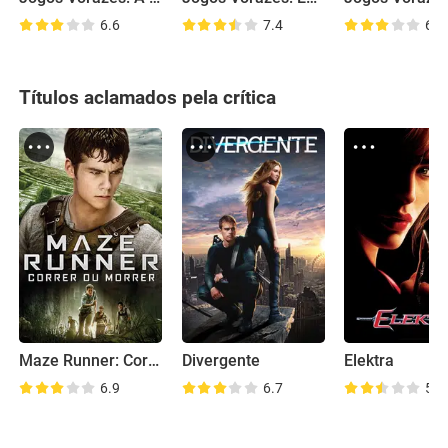
6.6
7.4
6.6
Títulos aclamados pela crítica
Maze Runner: Correr ou Morrer
Divergente
Elektra
6.9
6.7
5.1