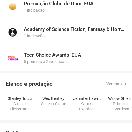
Premiação Globo de Ouro, EUA
1 indicação
Academy of Science Fiction, Fantasy & Horror Films, USA
1 indicação
Teen Choice Awards, EUA
5 prêmios e 2 indicações
Elenco e produção
Ver mais
Stanley Tucci
Wes Bentley
Jennifer Lawrence
Willow Shiel
Caesar
Seneca Crane
Katniss
Primrose
Flickerman
Everdeen
Everdeen