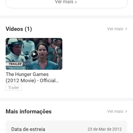
Ver mais
voltar vários anos no tempo, para a época em que
o presidente psicopata
Vídeos (1)
Ver mais
The Hunger Games
(2012 Movie) - Official
Theatrical Trailer -
Trailer
Jennifer Lawrence &
Liam Hemsworth
Mais informações
Ver mais
Data de estreia
23 de Mar de 2012