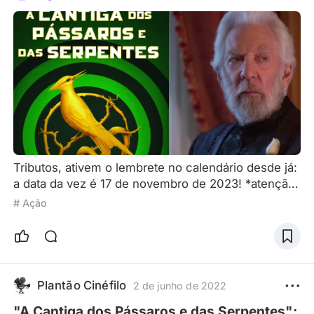
Tributos, ativem o lembrete no calendário desde já:
a data da vez é 17 de novembro de 2023! *atenção:
pode conter (os poucos) spoilers (que existem)
# Ação
sobre o novo filme de ‘Jogos Vorazes’, “A Cantiga
dos Pássaros e das Serpentes”* Tão imponente foi
essa imitação de Effie Trinket que até rimou! Vocês
acharam que “A Esperança - O Final" era o final da
nossa aventura no universo de ‘Jogos Vorazes’? Eu
Plantão Cinéfilo
2 de junho de 2022
"A Cantiga dos Pássaros e das Serpentes":