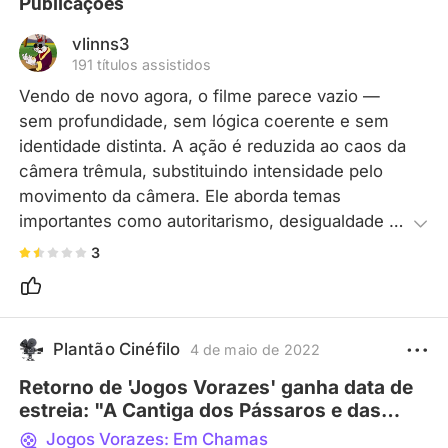
Publicações
vlinns3
191 títulos assistidos
Vendo de novo agora, o filme parece vazio — 
sem profundidade, sem lógica coerente e sem 
identidade distinta. A ação é reduzida ao caos da 
câmera trêmula, substituindo intensidade pelo 
movimento da câmera. Ele aborda temas 
importantes como autoritarismo, desigualdade 
social e rebelião, nunca se aprofundando o 
3
suficiente para ser significativo. O cenário é 
amplo, mas o clímax — a parte que deveria 
causar maior impacto — decepciona.
Plantão Cinéfilo
4 de maio de 2022
Retorno de 'Jogos Vorazes' ganha data de
estreia: "A Cantiga dos Pássaros e das
Serpentes" vem aí
Jogos Vorazes: Em Chamas