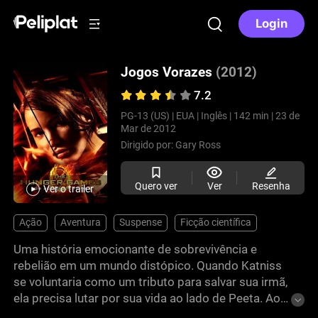
Login
Jogos Vorazes
(2012)
7.2
PG-13 (US) |
EUA |
Inglês |
142 min |
23 de
Mar de 2012
Dirigido por:
Gary Ross
Quero ver
Ver
Resenha
Ver o trailer
Ação
Aventura
Suspense
Ficção científica
Uma história emocionante de sobrevivência e
rebelião em um mundo distópico. Quando Katniss
se voluntaria como um tributo para salvar sua irmã,
ela precisa lutar por sua vida ao lado de Peeta. Ao
enfrentarem uma competição mortal e seus