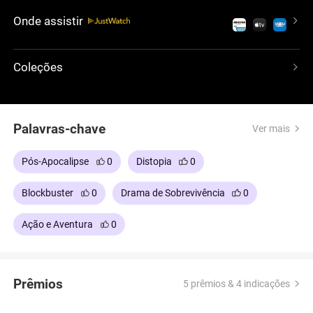
sentimentos crescentes um pelo outro, eles se
Onde assistir
tornam símbolos de esperança para os distritos
oprimidos. No geral, esse é um filme emocionante
e instigante que deixa uma impressão duradoura.
Coleções
Palavras-chave
Ver mais
Pós-Apocalipse
0
Distopia
0
Blockbuster
0
Drama de Sobrevivência
0
Ação e Aventura
0
Prêmios
5 prêmios & 4 indicações