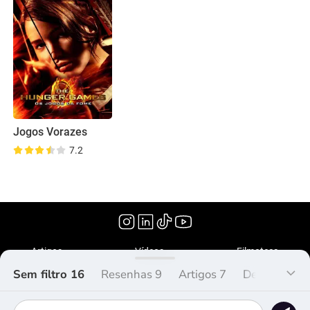
Jogos Vorazes
7.2
(2012)
Artigos
Vídeos
Filmoteca
Sem filtro 16
Resenhas 9
Artigos 7
Debate 0
O que é Peliplat?
Copyright © 2020-2026 Peliplat Technology