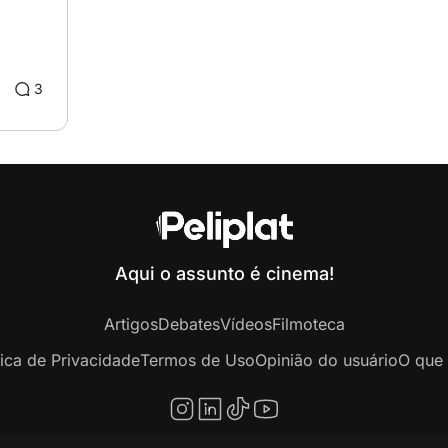
3
Aqui o assunto é cinema!
Artigos
Debates
Vídeos
Filmoteca
tica de Privacidade
Termos de Uso
Opinião do usuário
O que 