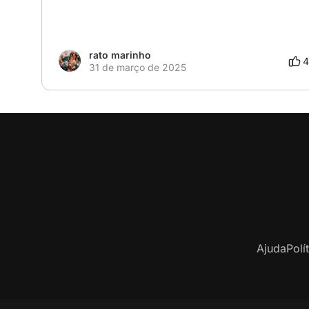
rato marinho
4
31 de março de 2025
Ajuda
Polí