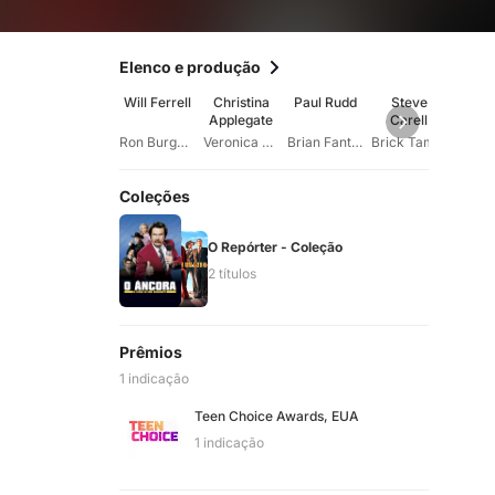
Elenco e produção
Will Ferrell
Christina
Paul Rudd
Steve
Da
Applegate
Carell
Koec
Ron Burgundy
Veronica Corningstone
Brian Fantana
Brick Tamland
Coleções
O Repórter - Coleção
2 títulos
Prêmios
1 indicação
Teen Choice Awards, EUA
1 indicação