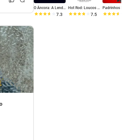
O Âncora: A Lenda de Ron Burgundy
Hot Rod: Loucos Sobre Rodas
Padrinhos Ltda.
D
7.3
7.5
7.2
o