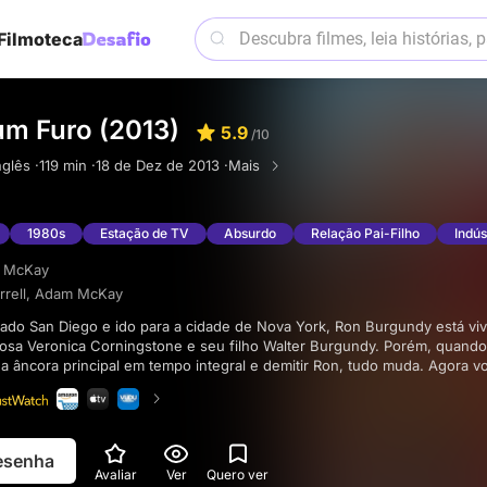
Filmoteca
um Furo (2013)
5.9
/10
nglês ·
119 min ·
18 de Dez de 2013 ·
Mais
1980s
Estação de TV
Absurdo
Relação Pai-Filho
Indús
 McKay
rrell
,
Adam McKay
sa Veronica Corningstone e seu filho Walter Burgundy. Porém, quando
a âncora principal em tempo integral e demitir Ron, tudo muda. Agora v
abado e trabalhando meio período no Sea World. Sua chance de redenç
mem chamado Freddie Schapp, que é produtor executivo da Global New
otícias 24 horas do mundo, 24 horas por dia. Ele contrata Ron, que reú
Brick e Brian, e volta para a cidade de Nova York. Enquanto estão lá, R
resenha
m o turno da noite e um desafio. Ron surge com uma ideia radicalmente 
Avaliar
Ver
Quero ver
ícias e isso o coloca no topo do jogo mais uma vez. Mas quanto tempo d