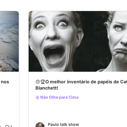
 nos
😍🏆O melhor inventário de papéis de Ca
Blanchett!
Não Olhe para Cima
Paulo talk show
2
1