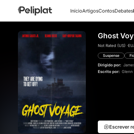
Início
Artigos
Contos
Debates
Ghost Voy
Not Rated (US) ·
EU
Suspense
Fi
Dirigido por:
Jame
Escrito por:
Glenn
Escrever 