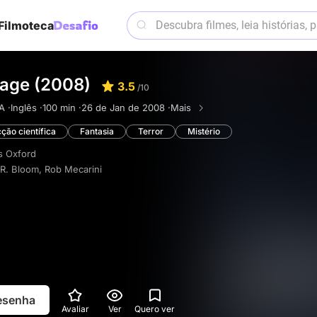
Filmoteca
age (2008)
3.5
/10
A ·
Inglês ·
100 min ·
26 de Jan de 2008 ·
Mais
cção científica
Fantasia
Terror
Mistério
s Oxford
 R. Bloom
,
Rob Mecarini
resenha
Avaliar
Ver
Quero ver