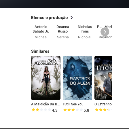
Elenco e produção
Antonio
Deanna
Nicholas
P.J. Marino
Adria
Sabato Jr.
Russo
Irons
Michael
Serena
Nicholai
Raymond
Si
Similares
A Maldição Da Bela Adormecida
I Still See You
O Estranho Thomas
T
4.3
5.8
6.6