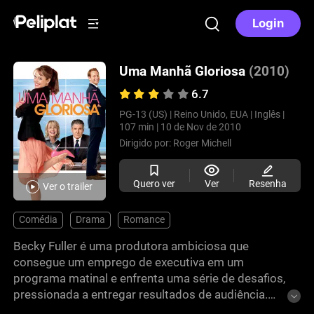
Login
Uma Manhã Gloriosa
(2010)
6.7
PG-13 (US) |
Reino Unido, EUA |
Inglês |
107 min |
10 de Nov de 2010
Dirigido por:
Roger Michell
Quero ver
Ver
Resenha
Ver o trailer
Comédia
Drama
Romance
Becky Fuller é uma produtora ambiciosa que
consegue um emprego de executiva em um
programa matinal e enfrenta uma série de desafios,
pressionada a entregar resultados de audiência.
Determinada a colocar as coisas de volta nos