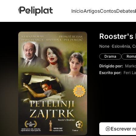
Início
Artigos
Contos
Debates
Rooster's 
None ·
Eslovênia, C
Drama
Roma
Dirigido por:
Marko
Escrito por:
Feri L
Escrever 