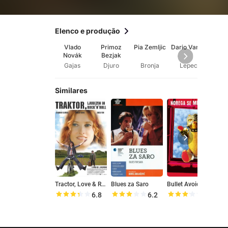
Elenco e produção
Vlado
Primoz
Pia Zemljic
Dario Varga
Janez
Novák
Bezjak
Gajas
Djuro
Bronja
Lepec
Cik
Similares
Tractor, Love & Rock'n Roll
Blues za Saro
Bullet Avoids the Fool
6.8
6.2
6.4