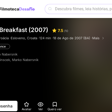
Filmoteca
Breakfast (2007)
7.5
/10
roácia ·
Esloveno, Croata ·
124 min ·
18 de Ago de 2007 (BA) ·
Mais
nce
 Nabersnik
ainscek
,
Marko Nabersnik
resenha
Avaliar
Ver
Quero ver