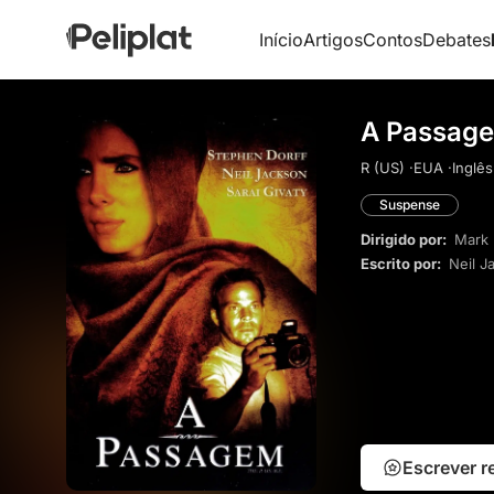
Início
Artigos
Contos
Debates
A Passage
R (US) ·
EUA ·
Inglês
Suspense
Dirigido por:
Mark 
Escrito por:
Neil J
Escrever 