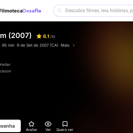
Filmoteca
m (2007)
6.1
/10
 ·
95 min ·
9 de Set de 2007 (CA) ·
Mais
Heller
ackson
resenha
Avaliar
Ver
Quero ver