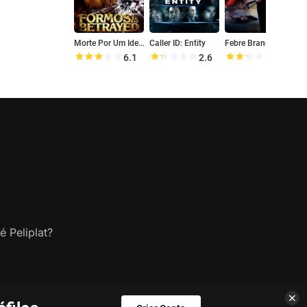
Morte Por Um Ideal
Caller ID: Entity
Febre Branca
N
6.1
2.6
4.5
é Peliplat?