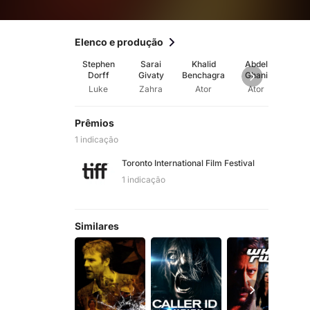
Elenco e produção
Stephen
Sarai
Khalid
Abdel
Ne
Dorff
Givaty
Benchagra
Ghani
Flue
Benizza
Luke
Zahra
Ator
Ator
Ch
Prêmios
1 indicação
Toronto International Film Festival
1 indicação
Similares