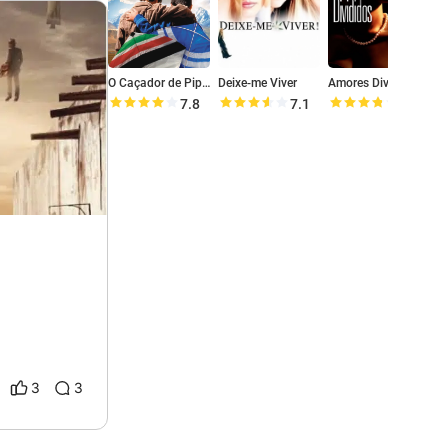
O Caçador de Pipas
Deixe-me Viver
Amores Divididos
7.8
7.1
7.5
3
3