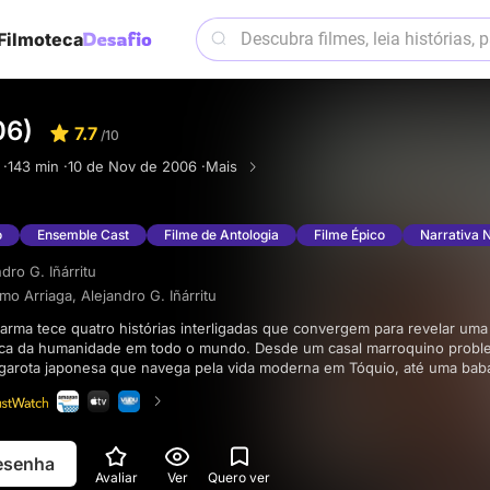
Filmoteca
06)
7.7
/10
 ·
143 min ·
10 de Nov de 2006 ·
Mais
o
Ensemble Cast
Filme de Antologia
Filme Épico
Narrativa 
dro G. Iñárritu
rmo Arriaga
,
Alejandro G. Iñárritu
ica da humanidade em todo o mundo. Desde um casal marroquino proble
garota japonesa que navega pela vida moderna em Tóquio, até uma bab
nquanto viaja, o filme reflete os fios comuns que nos unem a todos e ilu
das aparentemente aleatórias em todo o mundo.
resenha
Avaliar
Ver
Quero ver