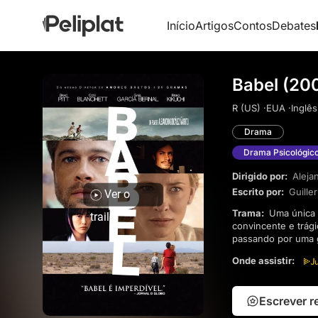
Início
Artigos
Contos
Debates
Babel (20
R (US) ·
EUA ·
Inglês
Drama
Drama Psicológic
Dirigido por:
Alejan
Escrito por:
Guille
Ver o
Trama:
Uma única arma tece quatro histórias interligadas que convergem para revelar uma exploração
trailer
convincente e trág
passando por uma 
enfrenta desafios e
Onde assistir:
interconexão de vi
Escrever 