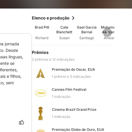
Elenco e produção
Brad Pitt
Cate
Gael García
Mohamed
Peter
Blanchett
Bernal
Akhzam
Richard
Susan
Santiago
Anwar
T
a jornada 
to. Desde 
Prêmios
as línguas, 
2 prêmios e 12 indicações
ente se 
ferentes, 
Premiação do Oscar, EUA
s e filhos, 
1 prêmio e 3 indicações
co, sem 
Cannes Film Festival
1 indicação
Cinema Brazil Grand Prize
1 indicação
Premiação Globo de Ouro, EUA