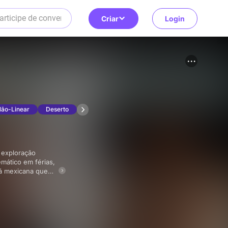
Criar
Login
Não-Linear
Deserto
mático em férias,
á mexicana que
stra a