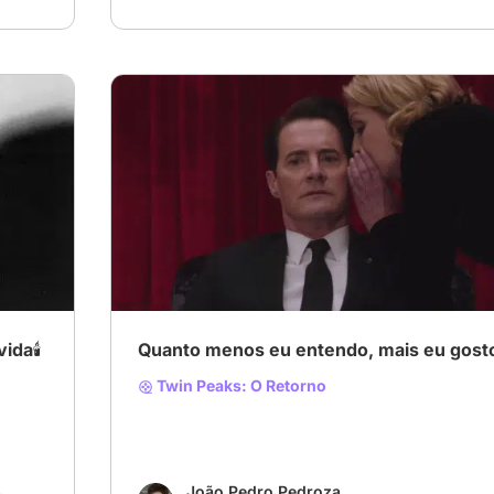
da🕯️
Quanto menos eu entendo, mais eu gost
Twin Peaks: O Retorno
João Pedro Pedroza