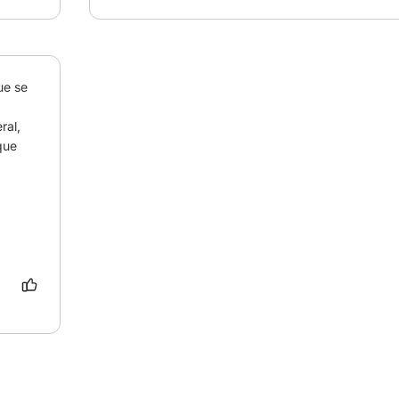
e se 
al, 
que 