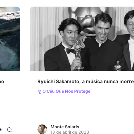
mo
Ryuichi Sakamoto, a música nunca morre
O Céu Que Nos Protege
Monte Solaris
6
18 de abril de 2023