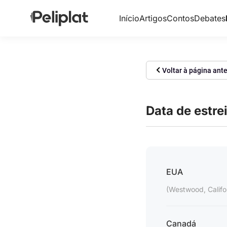
Início
Artigos
Contos
Debates
Voltar à página ante
Data de estre
EUA
(Westwood, Califo
Canadá