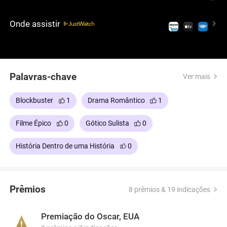
contrário, ficando cada vez mais jovem.
Abandonado pelo pai, ele é criado em uma casa de
Onde assistir
repouso em Nova Orleans. Lá, ele conhece Daisy,
uma mulher que anseia encontrar no momento
certo da vida.
Palavras-chave
Ver mais
Blockbuster
1
Drama Romântico
1
Filme Épico
0
Gótico Sulista
0
História Dentro de uma História
0
Prêmios
8 prêmios & 19 indicações
Premiação do Oscar, EUA