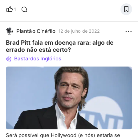
entanto, se você leu a obra original, poderá
estranhar as mudanças significativas feitas pelo
1
roteirista. O filme parece uma pessoa que passou
por uma extensa cirurgia plástica, restando apenas
o nome e a premissa central. Originalmente, foi
Plantão Cinéfilo
12 de julho de 2022
apenas um conto q
Brad Pitt fala em doença rara: algo de
errado não está certo?
Bastardos Inglórios
Será possível que Hollywood (e nós) estaria se