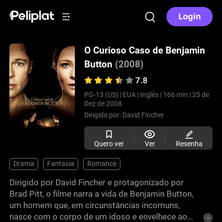
Login
O Curioso Caso de Benjamin
Button
(2008)
7.8
PG-13 (US) |
EUA |
Inglês |
166 min |
25 de
Dez de 2008
Dirigido por:
David Fincher
Quero ver
Ver
Resenha
Drama
Fantasia
Romance
Dirigido por David Fincher e protagonizado por
Brad Pitt, o filme narra a vida de Benjamin Button,
um homem que, em circunstâncias incomuns,
nasce com o corpo de um idoso e envelhece ao