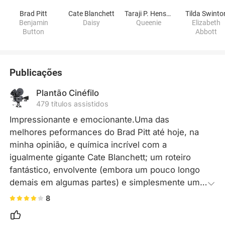
Brad Pitt
Cate Blanchett
Taraji P. Henson
Tilda Swinto
Benjamin
Daisy
Queenie
Elizabeth
Button
Abbott
Publicações
Plantão Cinéfilo
479 títulos assistidos
Impressionante e emocionante.Uma das 
melhores peformances do Brad Pitt até hoje, na 
minha opinião, e química incrível com a 
igualmente gigante Cate Blanchett; um roteiro 
fantástico, envolvente (embora um pouco longo 
demais em algumas partes) e simplesmente uma 
obra-prima em termos de maquiagem e o 
8
departamento de arte em geral, que faz um 
trabalho com Benjamin que só vendo pra 