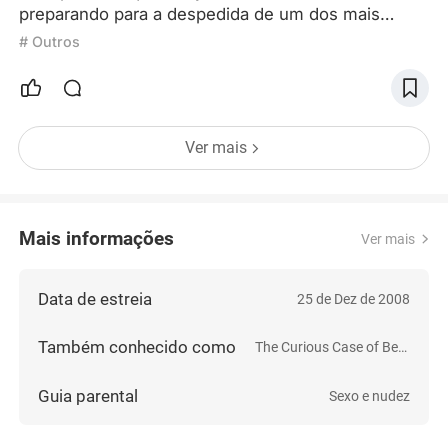
preparando para a despedida de um dos mais
inegáveis ícones dessa geração? Recentemente,
# Outros
em entrevista para a GQ Magazine, Brad Pitt falou
sobre uma situação com a qual vem lidando há um
certo tempo, e que vem lhe trazendo uma série de
problemas. Aparentemente, as pessoas o acusam
Ver mais
de ‘estrelismo’ à torto e à direito por não
cumprimentá-las, mas na ver
Mais informações
Ver mais
Data de estreia
25 de Dez de 2008
Também conhecido como
The Curious Case of Benjamin Button
Guia parental
Sexo e nudez