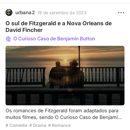
acreditar.
urbana2
19 de setembro de 2023
O sul de Fitzgerald e a Nova Orleans de
David Fincher
O Curioso Caso de Benjamin Button
Os romances de Fitzgerald foram adaptados para
muitos filmes, sendo O Curioso Caso de Benjamin
Button um dos mais populares entre os fãs. No
# Comédia
# Drama
# Romance