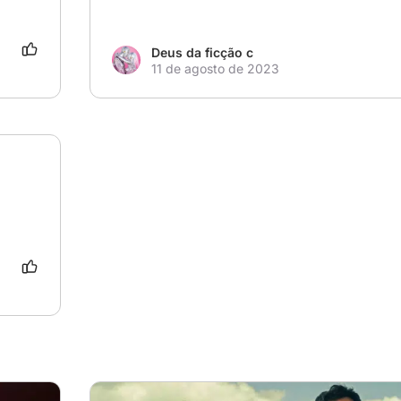
Tom 
gem; 
 os 
Deus da ficção c
eixou. 
11 de agosto de 2023
do 
 
o, 
 
” 
não só 
mo 
o bem 
 sido 
e o 
ada 
lho 
 já 