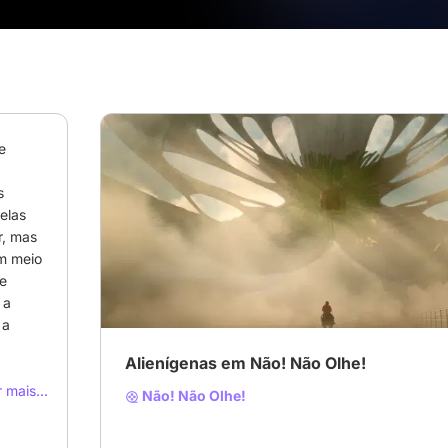
 
 
las 
, mas 
# Ficção científica
# Terror
# Aventura
m meio 
e 
a 
a 
Alienígenas em Não! Não Olhe!
 mais...
Não! Não Olhe!
 solar 
ui 