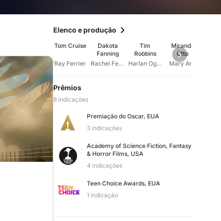
Elenco e produção
Tom Cruise
Dakota
Tim
Miranda
Jus
Fanning
Robbins
Otto
Cha
Ray Ferrier
Rachel Ferrier
Harlan Ogilvy
Mary Ann
Rob
Prêmios
8 indicações
Premiação do Oscar, EUA
3 indicações
Academy of Science Fiction, Fantasy
& Horror Films, USA
4 indicações
Teen Choice Awards, EUA
1 indicação