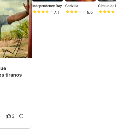
Independence Day
Godzilla
Círculo de Fogo
7.1
6.6
7.2
que
s tiranos
2