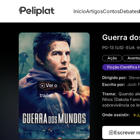
Início
Artigos
Contos
Debates
Guerra do
PG-13 (US) ·
EUA ·
I
Ação
Aventu
Ficção Científica 
Dirigido por:
Steve
Escrito por:
Josh 
Ver o
Trama:
Quando alienígenas invadem a Terra, um pai divorciado (Tom Cruise) precisa proteger seus dois
trailer
filhos (Dakota Fann
sobrevivência os l
extraterrestres. Ao
Onde assistir:
realmente aterroriz
de adrenalina que 
Escrever 