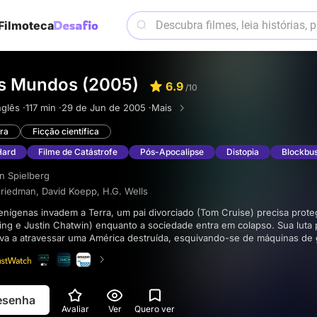
Filmoteca
s Mundos (2005)
6.9
/10
nglês ·
117 min ·
29 de Jun de 2005 ·
Mais
ra
Ficção científica
Hard
Filme de Catástrofe
Pós-Apocalipse
Distopia
Blockbus
n Spielberg
Friedman
,
David Koepp
,
H.G. Wells
ing e Justin Chatwin) enquanto a sociedade entra em colapso. Sua luta 
eva a atravessar uma América destruída, esquivando-se de máquinas de 
 encontrarem o melhor e o pior da humanidade, os efeitos especiais dão
antes. A maestria visual desse filme é imperdível, proporcionando uma e
permanece com você por muito tempo após os créditos finais.
resenha
Avaliar
Ver
Quero ver