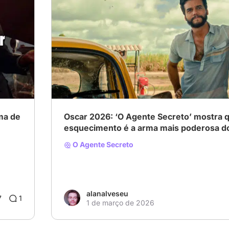
iores.
ma de
Oscar 2026: ‘O Agente Secreto’ mostra 
esquecimento é a arma mais poderosa do
O Agente Secreto
alanalveseu
7
1
1 de março de 2026