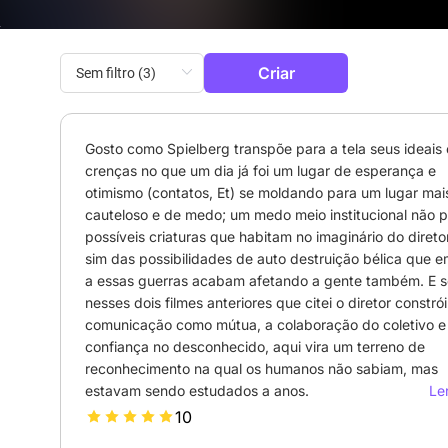
Criar
Gosto como Spielberg transpõe para a tela seus ideais e
crenças no que um dia já foi um lugar de esperança e 
otimismo (contatos, Et) se moldando para um lugar mais
cauteloso e de medo; um medo meio institucional não pe
possíveis criaturas que habitam no imaginário do diretor
sim das possibilidades de auto destruição bélica que e
a essas guerras acabam afetando a gente também. E s
nesses dois filmes anteriores que citei o diretor constrói 
comunicação como mútua, a colaboração do coletivo e 
confiança no desconhecido, aqui vira um terreno de 
reconhecimento na qual os humanos não sabiam, mas 
estavam sendo estudados a anos. 

Ler
A desconstrução da família estadunidense de margarina
10
é desmontada assim como em filmes anteriores, mas aq