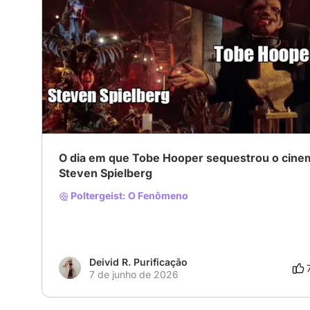
havia trabalho com Spielberg em seus dois longas anter
O dia em que Tobe Hooper sequestrou o cine
Steven Spielberg
Poltergeist: O Fenômeno
Deivid R. Purificação
7 de junho de 2026