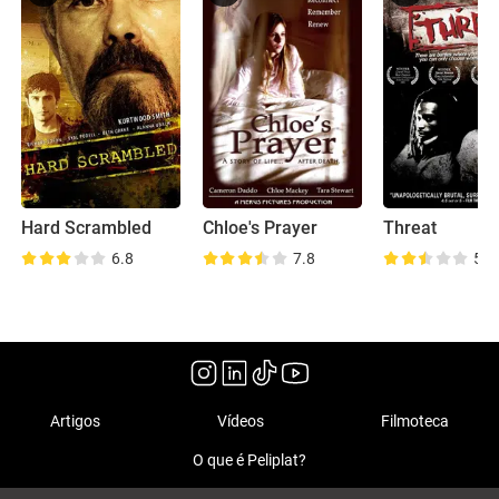
Hard Scrambled
Chloe's Prayer
Threat
6.8
7.8
5.0
Artigos
Vídeos
Filmoteca
O que é Peliplat?