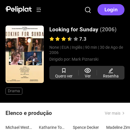
Login
Looking for Sunday
(2006)
7.3
None |
EUA |
Inglês |
90 min |
30 de Ago de
2006
Dirigido por:
Mark Piznarski
Quero ver
Ver
Resenha
Drama
Elenco e produção
Ver mais
Michael Weston
Katharine Towne
Spence Decker
Madeline Zi