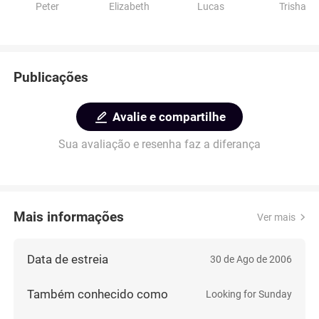
Peter
Elizabeth
Lucas
Trisha
Publicações
Avalie e compartilhe
Sua avaliação e resenha faz a diferança
Mais informações
Ver mais
Data de estreia
30 de Ago de 2006
Também conhecido como
Looking for Sunday