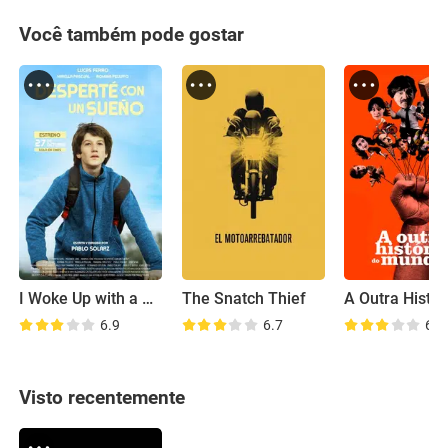
Você também pode gostar
I Woke Up with a Dream
The Snatch Thief
6.9
6.7
6.7
Visto recentemente