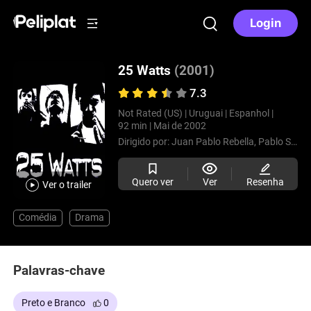
Login
25 Watts
(2001)
7.3
Not Rated (US) |
Uruguai |
Espanhol |
92 min |
Mai de 2002
Dirigido por:
Juan Pablo Rebella,
Pablo Stoll
Quero ver
Ver
Resenha
Ver o trailer
Comédia
Drama
Palavras-chave
Preto e Branco
0