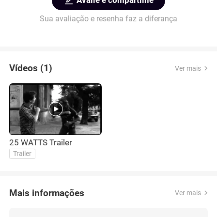
Avalie e compartilhe
Sua avaliação e resenha faz a diferança
Vídeos (1)
Ver mais
25 WATTS Trailer
Trailer
Mais informações
Ver mais