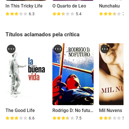
In This Tricky Life
O Quarto de Leo
Nunchaku
6.3
5.4
7.2
Títulos aclamados pela crítica
The Good Life
Rodrigo D: No futuro
Mil Nuvens De
6.6
7.5
5.6