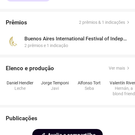
Prêmios
2 prêmios & 1 indicações
Buenos Aires International Festival of Independent Cinema
2 prêmios e 1 indicação
Elenco e produção
Ver mais
Daniel Hendler
Jorge Temponi
Alfonso Tort
Valentín Rive
Leche
Javi
Seba
Hernán, a
blond friend
Publicações