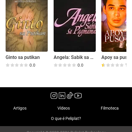
Ginto sa putikan
Angela: Sabik sa pagmamahal
Apoy sa puso
0.0
0.0
1.7
Artigos
Vídeos
Filmoteca
O que é Peliplat?