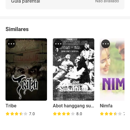
Guia parental
Não avaliado
Similares
Tribe
Abot hanggang sukdulan
Nimfa
7.0
8.0
7.8