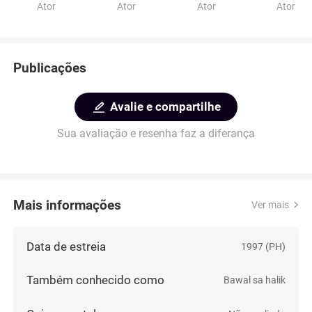
Ator
Ator
Ator
Ator
Publicações
Avalie e compartilhe
Sua avaliação e resenha faz a diferança
Mais informações
Ver mais
Data de estreia
1997 (PH)
Também conhecido como
Bawal sa halik