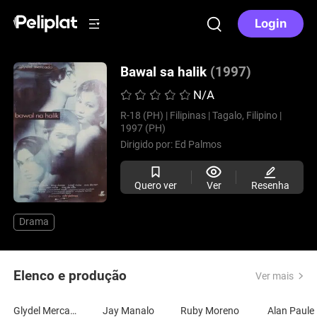
Login
Bawal sa halik
(1997)
N/A
R-18 (PH) |
Filipinas |
Tagalo, Filipino |
1997 (PH)
Dirigido por:
Ed Palmos
Quero ver
Ver
Resenha
Drama
Elenco e produção
Ver mais
Glydel Mercado
Jay Manalo
Ruby Moreno
Alan Paule