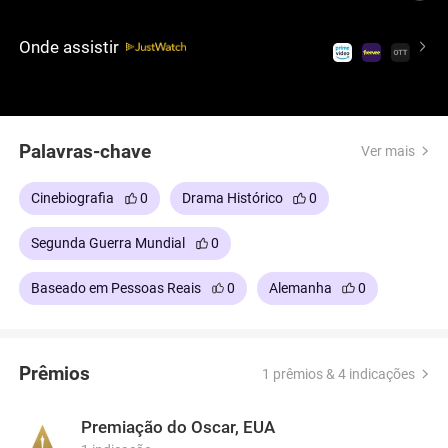
diferentes personagens que acreditam na figura e
no regime do ditador, enquanto seu país se
Onde assistir
desmorona, em um relato rude e brutal da história.
Palavras-chave
Ver mais
Cinebiografia
0
Drama Histórico
0
Segunda Guerra Mundial
0
Baseado em Pessoas Reais
0
Alemanha
0
Prêmios
1 prêmios & 4 indicações
Premiação do Oscar, EUA