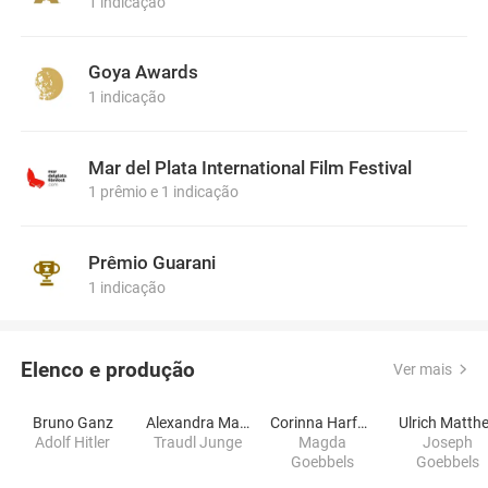
1 indicação
Goya Awards
1 indicação
Mar del Plata International Film Festival
1 prêmio e 1 indicação
Prêmio Guarani
1 indicação
Elenco e produção
Ver mais
Bruno Ganz
Alexandra Maria Lara
Corinna Harfouch
Ulrich Matth
Adolf Hitler
Traudl Junge
Magda
Joseph
Goebbels
Goebbels