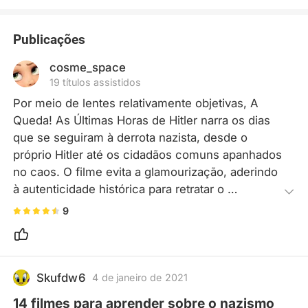
Publicações
cosme_space
19 títulos assistidos
Por meio de lentes relativamente objetivas, A 
Queda! As Últimas Horas de Hitler narra os dias 
que se seguiram à derrota nazista, desde o 
próprio Hitler até os cidadãos comuns apanhados 
no caos. O filme evita a glamourização, aderindo 
à autenticidade histórica para retratar o 
sofrimento infligido pela guerra. Desnuda a feiura 
9
da natureza humana e a perda de consciência em 
tempos de conflito, oferecendo um retrato 
destemido das consequências devastadoras da 
guerra.
Skufdw6
4 de janeiro de 2021
14 filmes para aprender sobre o nazismo