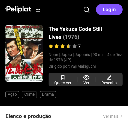
Login
The Yakuza Code Still
Lives
(1976)
7
None |
Japão |
Japonês |
90 min |
4 de Dez
de 1976 (JP)
Dirigido por:
Yūji Makiguchi
Quero ver
Ver
Resenha
Ação
Crime
Drama
Elenco e produção
Ver mais