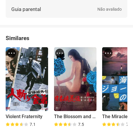
Guia parental
Não avaliado
Similares
Violent Fraternity
The Blossom and the Sword
7.1
7.5
7.1