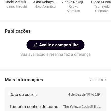
Hiroki Matsukata
Akira Kobayashi
Yutaka Nakajima
Hideo Murot
Jinno Hiroshi
Hojo Akimitsu
Ryoko
Tsuneyuki
Akimitsu
Okimoto
Publicações
Avalie e compartilhe
Sua avaliação e resenha faz a diferança
Mais informações
Ver mais
Data de estreia
4 de Dez de 1976 (JP)
Também conhecido como
The Yakuza Code Still Lives