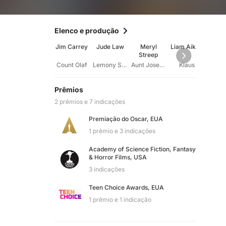
Elenco e produção
Jim Carrey
Jude Law
Meryl
Liam Aiken
Em
Streep
Brow
Count Olaf
Lemony Snicket (voice)
Aunt Josephine
Klaus
Vio
Prêmios
2 prêmios e 7 indicações
Premiação do Oscar, EUA
1 prêmio e 3 indicações
Academy of Science Fiction, Fantasy
& Horror Films, USA
3 indicações
Teen Choice Awards, EUA
1 prêmio e 1 indicação