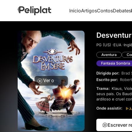
Início
Artigos
Contos
Debates
Desventur
PG (US) ·
EUA ·
Ingl
Aventura
Co
Fantasia Sombria
Dirigido por:
Brad S
Escrito por:
Rober
Ver o
Trama:
Klaus, Violet e Sunny são três irmãos que ficaram órfãos depois que um incêndio suspeito matou
trailer
seus pais. Os Baud
ardiloso e cruel c
mundo adulto, reco
Onde assistir:
com uma bela estéti
Escrever 