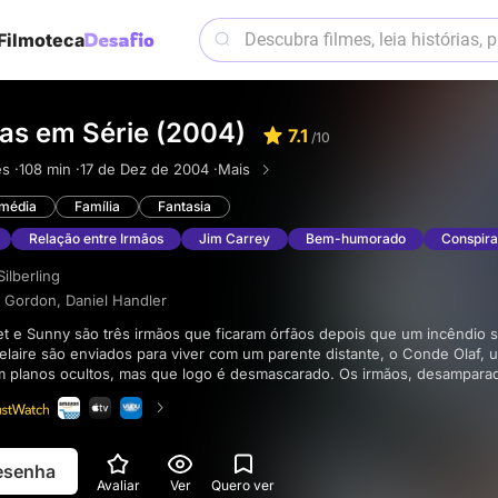
Filmoteca
as em Série (2004)
7.1
/10
ês ·
108 min ·
17 de Dez de 2004 ·
Mais
média
Família
Fantasia
Relação entre Irmãos
Jim Carrey
Bem-humorado
Conspir
ilberling
t Gordon
,
Daniel Handler
elaire são enviados para viver com um parente distante, o Conde Olaf
om planos ocultos, mas que logo é desmascarado. Os irmãos, desampara
rrem à sua inteligência e engenhosidade para sobreviver. Uma aventura
ca gótica, um elenco incrível e uma ótima trilha sonora.
resenha
Avaliar
Ver
Quero ver