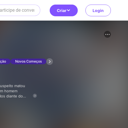
Criar
Login
ação
Novos Começos
, um homem
dos diante do
 cheia de humor,