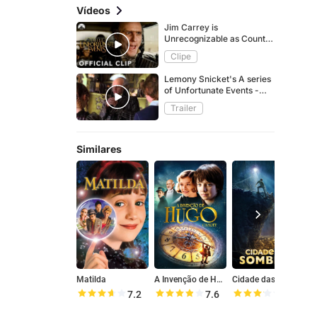
Vídeos
Jim Carrey is
Unrecognizable as Count
Olaf!
Clipe
Lemony Snicket's A series
of Unfortunate Events -
Trailer
Trailer
Similares
Matilda
A Invenção de Hugo Cabret
Cidade das Sombras
J
7.2
7.6
6.4