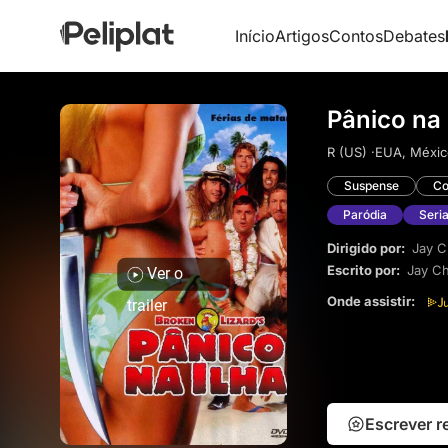
Início
Artigos
Contos
Debates
Pânico na 
R (US) ·
EUA, Méxic
Suspense
Co
Paródia
Seria
Dirigido por:
Jay C
Escrito por:
Jay C
Ver o
Onde assistir:
trailer
Escrever 