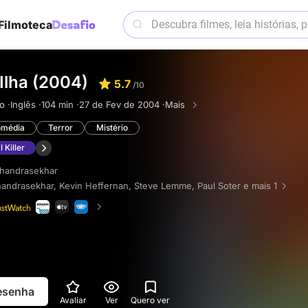
Filmoteca
Ilha (2004)
5.7
/10
o ·
Inglês ·
104 min ·
27 de Fev de 2004 ·
Mais
média
Terror
Mistério
l Killer
handrasekhar
handrasekhar
,
Kevin Heffernan
,
Steve Lemme
,
Paul Soter
e mais 1
resenha
Avaliar
Ver
Quero ver