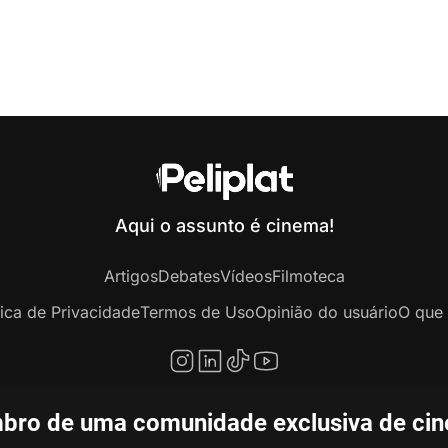
Aqui o assunto é cinema!
Artigos
Debates
Vídeos
Filmoteca
tica de Privacidade
Termos de Uso
Opinião do usuário
O que 
bro de uma comunidade exclusiva de ciné
opyright © 2020-2026 Peliplat Technology Co., Ltd. Todos os direitos reservado