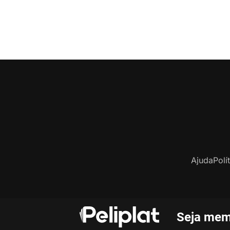
Ajuda
Polí
Seja mem
C