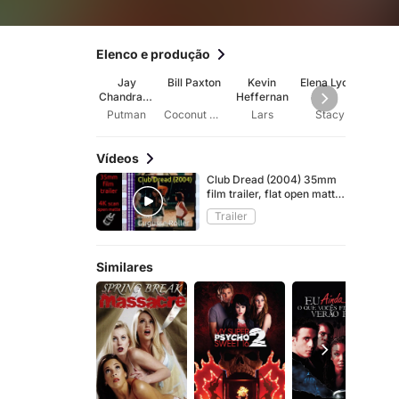
Elenco e produção
Jay
Bill Paxton
Kevin
Elena Lyons
D
Chandrase
Heffernan
Mont
khar
y 
Putman
Coconut Pete
Lars
Stacy
Ro
Vídeos
Club Dread (2004) 35mm
film trailer, flat open matte
2160p
Trailer
Similares