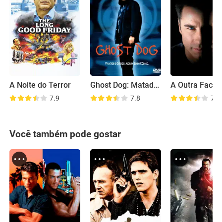
A Noite do Terror
Ghost Dog: Matador Implacável
A Outra Face
7.9
7.8
7.5
Você também pode gostar