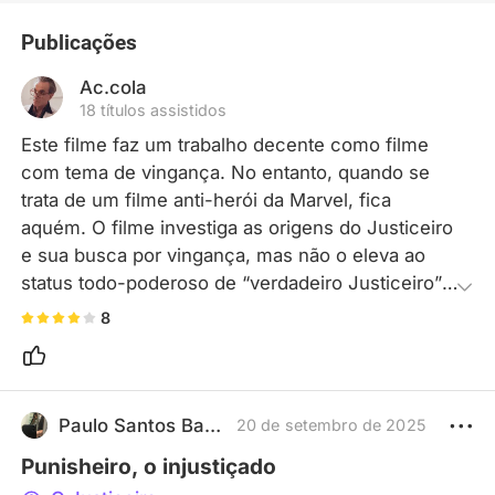
Publicações
Ac.cola
18 títulos assistidos
Este filme faz um trabalho decente como filme 
com tema de vingança. No entanto, quando se 
trata de um filme anti-herói da Marvel, fica 
aquém. O filme investiga as origens do Justiceiro 
e sua busca por vingança, mas não o eleva ao 
status todo-poderoso de “verdadeiro Justiceiro”. 
A apresentação de seu lado humano e 
8
vulnerabilidades em sua busca por vingança faz 
com que a história pareça um pouco clichê. Mas 
apesar dessas questões, o ator principal é bem 
legal, e a batalha final tem seus momentos bons. 
Paulo Santos Balbino
20 de setembro de 2025
Não é inovador, mas ainda assim vale a pena 
Punisheiro, o injustiçado
assistir.