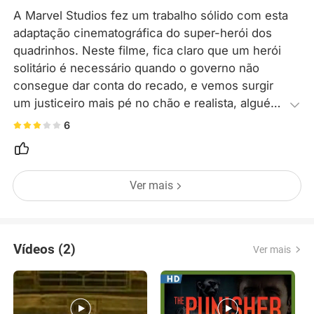
A Marvel Studios fez um trabalho sólido com esta 
adaptação cinematográfica do super-herói dos 
quadrinhos. Neste filme, fica claro que um herói 
solitário é necessário quando o governo não 
consegue dar conta do recado, e vemos surgir 
um justiceiro mais pé no chão e realista, alguém 
com quem podemos nos identificar muito mais 
6
do que com o Batman.
Ver mais
Vídeos (2)
Ver mais