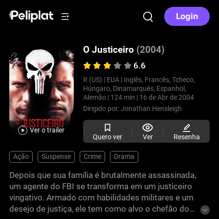
Login
O Justiceiro
(2004)
6.6
R (US) |
EUA |
Inglês, Francês, Tcheco,
Húngaro, Dinamarquês, Espanhol,
Alemão |
124 min |
16 de Abr de 2004
Dirigido por:
Jonathan Hensleigh
Ver o trailer
Quero ver
Ver
Resenha
Ação
Suspense
Crime
Drama
Depois que sua família é brutalmente assassinada,
um agente do FBI se transforma em um justiceiro
vingativo. Armado com habilidades militares e um
desejo de justiça, ele tem como alvo o chefão do