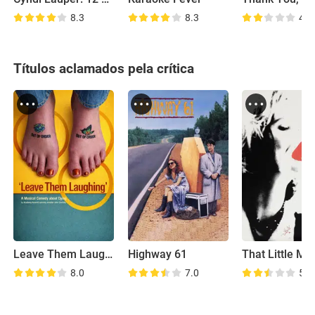
8.3
8.3
4.9
Títulos aclamados pela crítica
Leave Them Laughing
Highway 61
That Little Mo
8.0
7.0
5.3