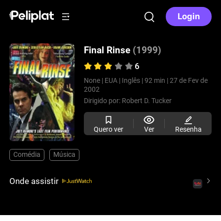
Login
Final Rinse
(1999)
6
None |
EUA |
Inglês |
92 min |
27 de Fev de
2002
Dirigido por:
Robert D. Tucker
Quero ver
Ver
Resenha
Comédia
Música
Onde assistir