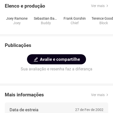
Elenco e produção
Ver mais
Joey Ramone
Sebastian Bach
Frank Gorshin
Joey
Buddy
Chief
Block
Publicações
Avalie e compartilhe
Sua avaliação e resenha faz a diferança
Mais informações
Ver mais
Data de estreia
27 de Fev de 2002