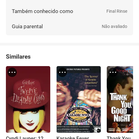
Também conhecido como
Final Rinse
Guia parental
Não avaliado
Similares
Cyndi Lauper: 12 Deadly Cyns... and Then Some
Karaoke Fever