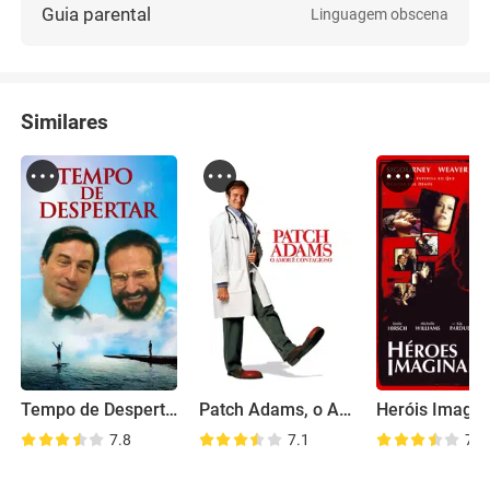
Guia parental
Linguagem obscena
Similares
Tempo de Despertar
Patch Adams, o Amor é Contagioso
Heróis Imagin
7.8
7.1
7.0