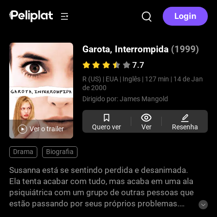
Login
Garota, Interrompida
(1999)
7.7
R (US) |
EUA |
Inglês |
127 min |
14 de Jan
de 2000
Dirigido por:
James Mangold
Quero ver
Ver
Resenha
Ver o trailer
Drama
Biografia
Susanna está se sentindo perdida e desanimada.
Ela tenta acabar com tudo, mas acaba em uma ala
psiquiátrica com um grupo de outras pessoas que
estão passando por seus próprios problemas.
Todos eles estão demonstrando uma amizade