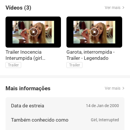
Vídeos (3)
Ver mais
Trailer Inocencia
Garota, interrompida -
G
Interumpida (girl
Trailer - Legendado
O
interrupted)
Trailer
Trailer
Mais informações
Ver mais
Data de estreia
14 de Jan de 2000
Também conhecido como
Girl, Interrupted