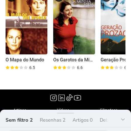
O Mapa do Mundo
Os Garotos da Minha Vida
Geração Proz
6.5
6.6
6.8
(1999)
Artigos
Vídeos
Filmoteca
Sem filtro 2
Resenhas 2
Artigos 0
Debate 0
L
O que é Peliplat?