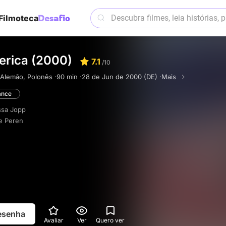
Filmoteca
erica (2000)
7.1
/10
Alemão, Polonês ·
90 min ·
28 de Jun de 2000 (DE) ·
Mais
nce
ssa Jopp
e Peren
resenha
Avaliar
Ver
Quero ver