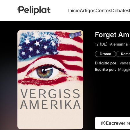
Início
Artigos
Contos
Debates
Forget Am
12 (DE) ·
Alemanha ·
Drama
Roma
Dirigido por:
Vane
Escrito por:
Maggi
Escrever 