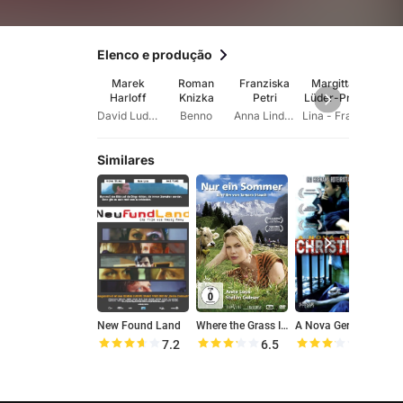
Elenco e produção
Marek
Roman
Franziska
Margitta
Ri
Harloff
Knizka
Petri
Lüder-Preil
Feld
David Ludoff
Benno
Anna Lindner
Lina - Frau in Tankstelle
Frau 
Similares
New Found Land
Where the Grass Is Greener
A Nova Geração De Christiane F
L
7.2
6.5
6.4