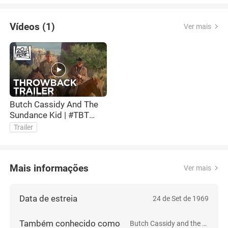
Vídeos (1)
Ver mais
Butch Cassidy And The
Sundance Kid | #TBT
Trailer | 20th Century
Trailer
FOX
Mais informações
Ver mais
Data de estreia
24 de Set de 1969
Também conhecido como
Butch Cassidy and the Sundance Kid