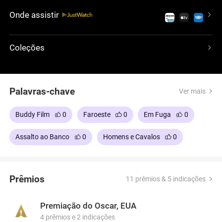
camaradagem. Dirigido por George Roy Hill, o filme
Onde assistir
é celebrado por sua narrativa dinâmica, trilha
sonora memorável e o charme duradouro de seus
personagens principais. Continua sendo um marco
Coleções
no gênero faroeste, misturando aventura e humor
com um toque de melancolia.
Palavras-chave
Ver mais
Buddy Film
0
Faroeste
0
Em Fuga
0
Assalto ao Banco
0
Homens e Cavalos
0
Prêmios
11 prêmios & 5 indicações
Premiação do Oscar, EUA
4 prêmios e 2 indicações