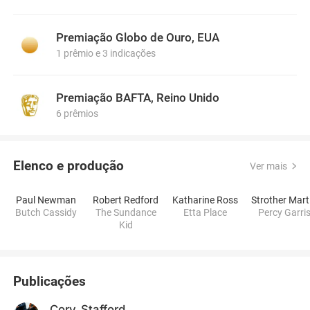
Premiação Globo de Ouro, EUA
1 prêmio e 3 indicações
Premiação BAFTA, Reino Unido
6 prêmios
Elenco e produção
Ver mais
Paul Newman
Robert Redford
Katharine Ross
Strother Mart
Butch Cassidy
The Sundance
Etta Place
Percy Garri
Kid
Publicações
Cory_Stafford