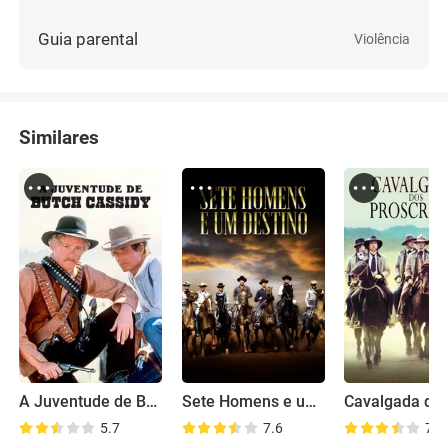
Guia parental
Violência
Similares
A Juventude de Butch Cassidy
Sete Homens e um Destino
5.7
7.6
7.7