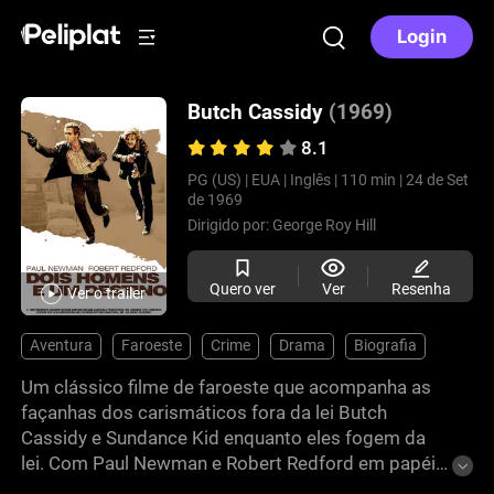
Login
Butch Cassidy
(1969)
8.1
PG (US) |
EUA |
Inglês |
110 min |
24 de Set
de 1969
Dirigido por:
George Roy Hill
Quero ver
Ver
Resenha
Ver o trailer
Aventura
Faroeste
Crime
Drama
Biografia
Um clássico filme de faroeste que acompanha as
façanhas dos carismáticos fora da lei Butch
Cassidy e Sundance Kid enquanto eles fogem da
lei. Com Paul Newman e Robert Redford em papéis
icônicos, o filme combina humor, ação e