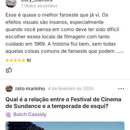
7 títulos assistidos
Esse é quase o melhor faroeste que já vi. Os 
efeitos visuais são insanos, especialmente 
quando você pensa em como deve ter sido difícil 
escolher esses locais de filmagem com tanto 
cuidado em 1969. A história flui bem, sem todas 
aquelas coisas comuns de faroeste que podem 
ser entediantes. Os tiroteios são projetados para 
10
serem realistas e emocionantes e, sinceramente, 
acho que são ainda melhores do que os de Três 
Homens em Conflito. Os dois jovens 
protagonistas são fantásticos. Seus personagens 
rato marinho
4 de fevereiro de 2024
não parecem nem um pouco pregadores; eles 
Qual é a relação entre o Festival de Cinema
simplesmente demonstram suas emoções 
de Sundance e a temporada de esqui?
naturalmente. É impressionante.
Butch Cassidy