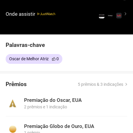
em novos meios influentes e deixa a família para
viver ao seu lado. Quando tudo parece estabilizado,
Onde assistir
o ritmo acelerado dos anos sessenta lhe apresenta
ofertas de oportunidades e diversão que
ultrapassam o que Robert consegue oferecer.
Palavras-chave
Oscar de Melhor Atriz
0
Prêmios
5 prêmios & 3 indicações
Premiação do Oscar, EUA
2 prêmios e 1 indicação
Premiação Globo de Ouro, EUA
1 prêmio