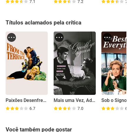
7.1
7.2
7.5
Títulos aclamados pela crítica
Paixões Desenfreadas
Mais uma Vez, Adeus
6.7
7.0
6.6
Você também pode gostar