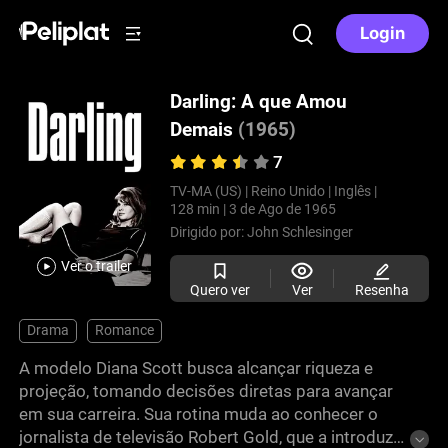
Login
Darling: A que Amou
Demais
(1965)
7
TV-MA (US) |
Reino Unido |
Inglês |
128 min |
3 de Ago de 1965
Dirigido por:
John Schlesinger
Ver o trailer
Quero ver
Ver
Resenha
Drama
Romance
A modelo Diana Scott busca alcançar riqueza e
projeção, tomando decisões diretas para avançar
em sua carreira. Sua rotina muda ao conhecer o
jornalista de televisão Robert Gold, que a introduz