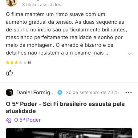
8 títulos assistidos
O filme mantém um ritmo suave com um 
aumento gradual da tensão. As duas sequências 
de sonho no início são particularmente brilhantes, 
mesclando perfeitamente realidade e sonho por 
meio da montagem. O enredo é bizarro e os 
detalhes não resistem a um exame mais 
detalhado, mas ainda assim é fantástico.
6
Daniel Formiga Elétrica
20 de setembro de 2025
O 5º Poder - Sci Fi brasileiro assusta pela
atualidade
O 5º Poder