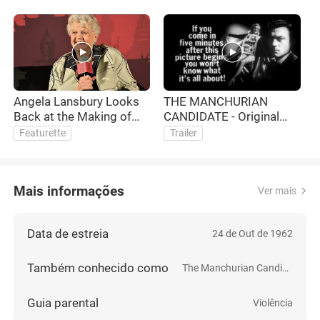
Angela Lansbury Looks
THE MANCHURIAN
A
Back at the Making of
CANDIDATE - Original
'The Manchurian
Theatrical Trailer
Featurette
Trailer
Candidate' | TCMFF 2016
Mais informações
Ver mais
Data de estreia
24 de Out de 1962
Também conhecido como
The Manchurian Candidate
Guia parental
Violência