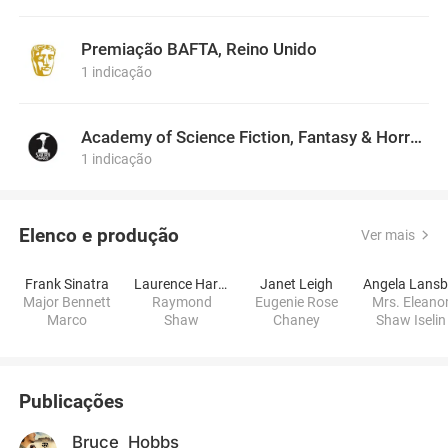
Premiação BAFTA, Reino Unido
1 indicação
Academy of Science Fiction, Fantasy & Horror Films, USA
1 indicação
Elenco e produção
Ver mais
Frank Sinatra
Laurence Harvey
Janet Leigh
Major Bennett
Raymond
Eugenie Rose
Mrs. Eleano
Marco
Shaw
Chaney
Shaw Iselin
Publicações
Bruce_Hobbs