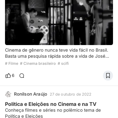
Cinema de gênero nunca teve vida fácil no Brasil.
Basta uma pesquisa rápida sobre a vida de José
Mojica Marins para confirmar aquele velho ditado
# Filme
# Cinema brasileiro
# scifi
popular, sobre santo de casa não fazer milagre.
Nosso Zé do Caixão conseguiu muito mais
6
reconhecimento quando sua obra cruzou fronteiras
e atingiu plateias internacionais, ávidas por
cinematografias diferentes dentro do segmento
Ronilson Araújo
27 de outubro de 2022
Terror. Se nos voltarmos
Politica e Eleições no Cinema e na TV
Conheça filmes e séries no polêmico tema de
Política e Eleições