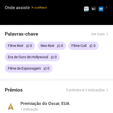
peão em uma sinistra conspiração política. Um
Onde assistir
thriller envolvente e cheio de suspense que o
manterá na ponta da cadeira.
Palavras-chave
Ver mais
Filme Noir
0
Neo-Noir
0
Filme Cult
0
Era de Ouro de Hollywood
0
Filme de Espionagem
0
Prêmios
0 prêmios & 3 indicações
Premiação do Oscar, EUA
1 indicação