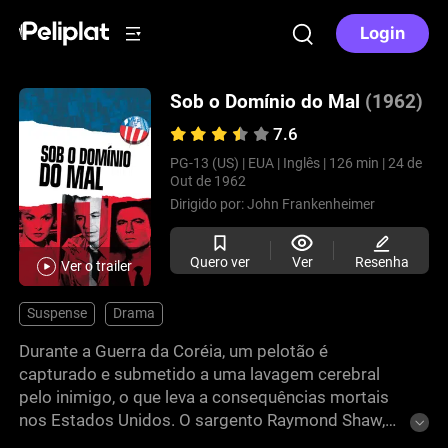
Login
Sob o Domínio do Mal
(1962)
7.6
PG-13 (US) |
EUA |
Inglês |
126 min |
24 de
Out de 1962
Dirigido por:
John Frankenheimer
Quero ver
Ver
Resenha
Ver o trailer
Suspense
Drama
Durante a Guerra da Coréia, um pelotão é
capturado e submetido a uma lavagem cerebral
pelo inimigo, o que leva a consequências mortais
nos Estados Unidos. O sargento Raymond Shaw,
interpretado por Laurence Harvey, torna-se um