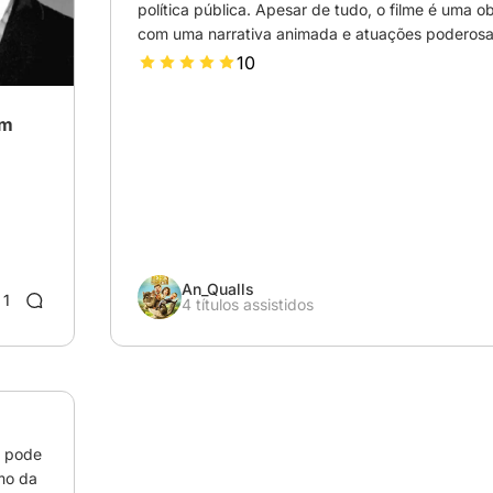
política pública. Apesar de tudo, o filme é uma ob
com uma narrativa animada e atuações poderosa
10
am
An_Qualls
1
4 títulos assistidos
 pode 
mo da 