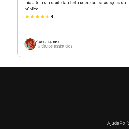
mídia tem um efeito tão forte sobre as percepções do 
público.
9
Sara-Helena
16 títulos assistidos
Ajuda
Polí