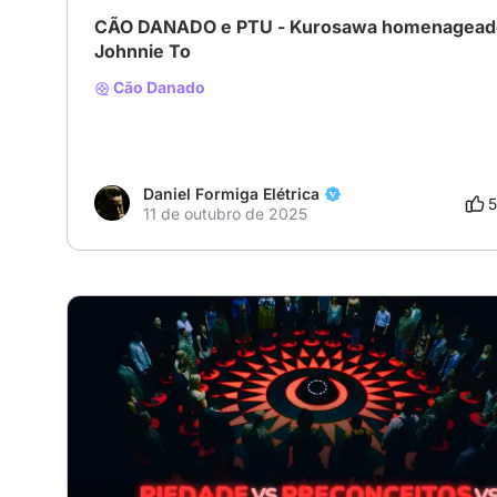
CÃO DANADO e PTU - Kurosawa homenagead
Johnnie To
Cão Danado
Daniel Formiga Elétrica
5
11 de outubro de 2025
# Achados Imperdíveis
# Suspense
# Ficção científic