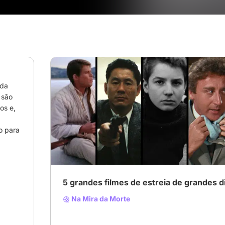
da 
são 
s e, 
# Filme
# cinema
# Diretores
 para 
5 grandes filmes de estreia de grandes d
Na Mira da Morte