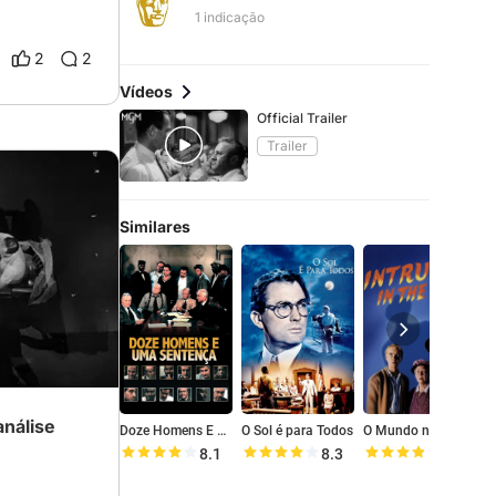
1 indicação
2
2
Vídeos
Official Trailer
Trailer
Similares
nálise
Doze Homens E Uma Sentença
O Sol é para Todos
O Mundo não Perdoa
8.1
8.3
7.6