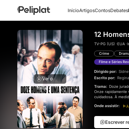
Início
Artigos
Contos
Debates
12 Homens
TV-PG (US) ·
EUA ·
I
Crime
Dram
Filme e Séries Rev
Dirigido por:
Sidne
Escrito por:
Regina
Ver o
Trama:
Doze jurados devem decidir o destino de um homem de 18 anos acusado de assassinar seu pai.
trailer
Onze rapidamente v
cuidadosa. À medid
as dúvidas cresce
Onde assistir:
Escrever 