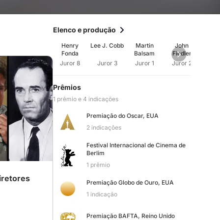
Elenco e produção
Henry
Lee J. Cobb
Martin
John
E.
Fonda
Balsam
Fiedler
Mars
Juror 8
Juror 3
Juror 1
Juror 2
Jur
Prêmios
1 prêmio e 4 indicações
Premiação do Oscar, EUA
2 indicações
Festival Internacional de Cinema de
Berlim
1 prêmio
iretores
Premiação Globo de Ouro, EUA
1 indicação
Premiação BAFTA, Reino Unido