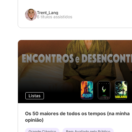
Trent_Lang
6 títulos assistidos
Listas
Os 50 maiores de todos os tempos (na minha
opinião)
Grande Clássico
Bem Avaliado pelo Público