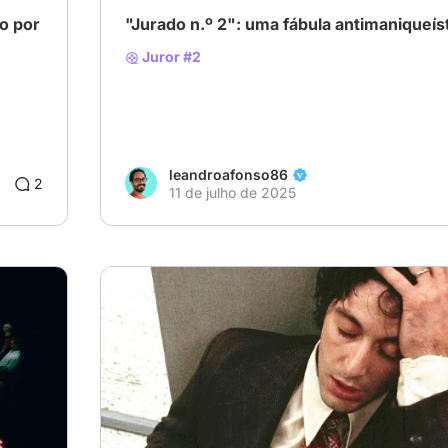
o por
"Jurado n.º 2": uma fábula antimaniqueís
Juror #2
leandroafonso86
2
11 de julho de 2025
a
# Crime
# Drama
# Thriller