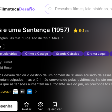
Filmoteca
 e uma Sentença (1957)
9.1
/10
nglês ·
96 min ·
10 de Abr de 1957 ·
Mais
a
olucionárias
Crime e Castigo
Grande Clássico
Drama Legal
y Lumet
ld Rose
otam culpados, mas o júri, não convencido pelas evidências, insiste e
a que as tensões aumentam na sufocante sala do júri, os preconceitos 
m.
resenha
Avaliar
Ver
Quero ver