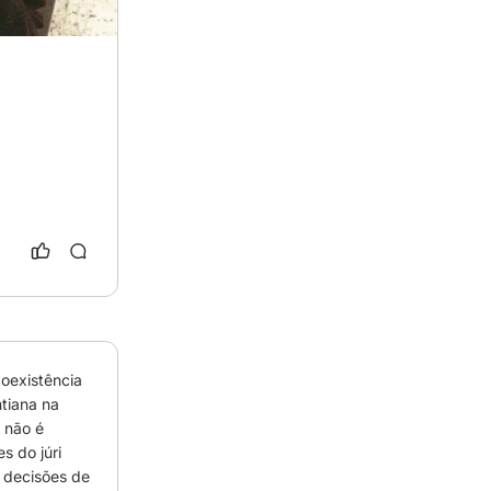
e
oexistência 
tiana na 
ão é  
 do júri 
 decisões de 