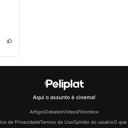
Aqui o assunto é cinema!
Artigos
Debates
Vídeos
Filmoteca
tica de Privacidade
Termos de Uso
Opinião do usuário
O que 