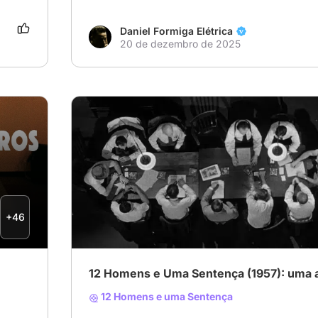
Daniel Formiga Elétrica
20 de dezembro de 2025
# Clássico
# Henry Fonda
# Sidney Lumet
+46
12 Homens e Uma Sentença (1957): uma a
12 Homens e uma Sentença