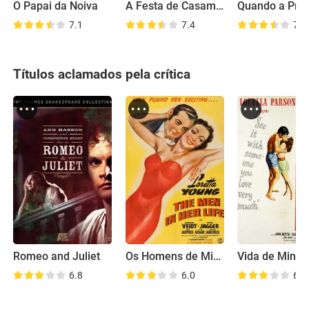
O Papai da Noiva
A Festa de Casamento
7.1
7.4
7.1
Títulos aclamados pela crítica
Romeo and Juliet
Os Homens de Minha Vida
Vida de Minha
6.8
6.0
6.7