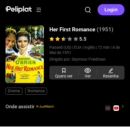
Login
Her First Romance
(1951)
5.5
Passed (US) |
EUA |
Inglês |
72 min |
4 de
Mai de 1951
Dirigido por:
Seymour Friedman
Quero ver
Ver
Resenha
Drama
Romance
Onde assistir