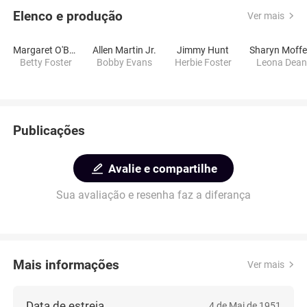
Elenco e produção
Ver mais
Margaret O'Brien
Allen Martin Jr.
Jimmy Hunt
Sharyn Moffe
Betty Foster
Bobby Evans
Herbie Foster
Leona Dean
Publicações
Avalie e compartilhe
Sua avaliação e resenha faz a diferança
Mais informações
Ver mais
Data de estreia
4 de Mai de 1951