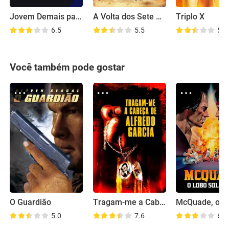
Jovem Demais para Morrer
A Volta dos Sete Homens
Triplo X
6.5
5.5
5.7
Você também pode gostar
O Guardião
Tragam-me a Cabeça de Alfredo Garcia
5.0
7.6
6.3