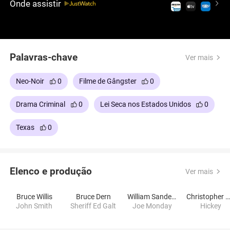
Onde assistir
Palavras-chave
Ver mais
Neo-Noir
0
Filme de Gângster
0
Drama Criminal
0
Lei Seca nos Estados Unidos
0
Texas
0
Elenco e produção
Ver mais
Bruce Willis
Bruce Dern
William Sanderson
Christopher Walke
John Smith
Sheriff Ed Galt
Joe Monday
Hickey