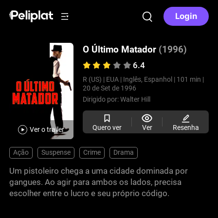
Login
O Último Matador
(1996)
6.4
R (US) |
EUA |
Inglês, Espanhol |
101 min |
20 de Set de 1996
Dirigido por:
Walter Hill
Quero ver
Ver
Resenha
Ver o trailer
Ação
Suspense
Crime
Drama
Um pistoleiro chega a uma cidade dominada por
gangues. Ao agir para ambos os lados, precisa
escolher entre o lucro e seu próprio código.