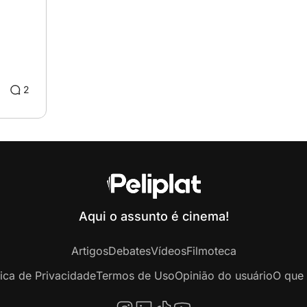
2
Aqui o assunto é cinema!
Artigos
Debates
Vídeos
Filmoteca
tica de Privacidade
Termos de Uso
Opinião do usuário
O que 