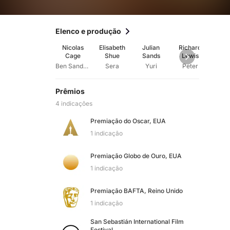
Elenco e produção
Nicolas
Elisabeth
Julian
Richard
Ste
Cage
Shue
Sands
Lewis
We
Ben Sanderson
Sera
Yuri
Peter
Prêmios
4 indicações
Premiação do Oscar, EUA
1 indicação
Premiação Globo de Ouro, EUA
1 indicação
Premiação BAFTA, Reino Unido
1 indicação
San Sebastián International Film
Festival