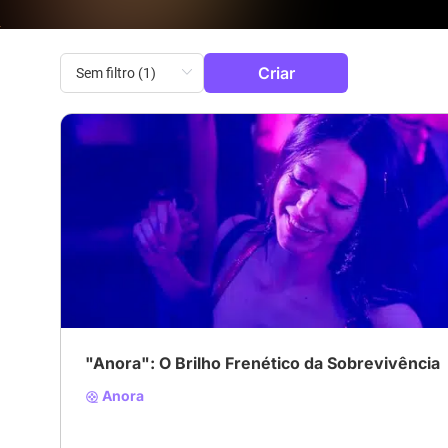
Criar
# Oscars2025
# CINEMATOGRAFIAQUEER
# prostitu
"Anora": O Brilho Frenético da Sobrevivência
Anora