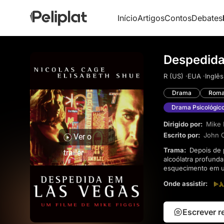
Início
Artigos
Contos
Debates
Despedida
R (US) ·
EUA ·
Inglês
Drama
Roma
Drama Psicológic
Dirigido por:
Mike 
Escrito por:
John O
Ver o
Trama:
Depois de perder o emprego e se desfazer de seus bens, Ben Sanderson (Nicolas Cage), um
trailer
alcoólatra profund
esquecimento em um
se transforma em 
Onde assistir:
alterar os caminho
que lhe restam.
Escrever 