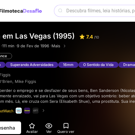
Filmoteca
 em Las Vegas (1995)
7.4
/10
 ·
111 min ·
9 de Fev de 1996 ·
Mais
nce
o
Superando Adversidades
16mm
O Sentido da Vida
Drama
Figgis
'Brien
,
Mike Figgis
amente enraizado, vai para Las Vegas com um objetivo sombrio: beber at
 mês. Lá, ele cruza com Sera (Elisabeth Shue), uma prostituta. Sua i
amor, levando Ben a morar com ela. Em um pacto de compreensão, eles
s escolhidos um pelo outro, compartilhando um romance comovente dur
resenha
Avaliar
Ver
Quero ver