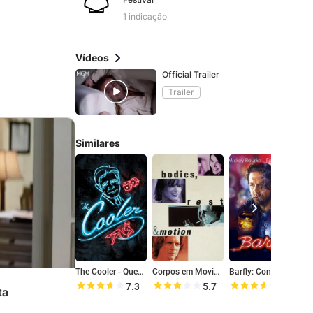
1 indicação
Vídeos
Official Trailer
Trailer
Similares
The Cooler - Quebrando a Banca
Corpos em Movimento
Barfly: Condenados pelo Vício
7.3
5.7
7.1
ta