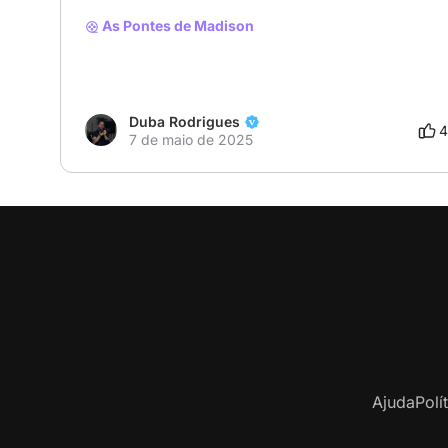
As Pontes de Madison
Duba Rodrigues
4
7 de maio de 2025
Ajuda
Polí