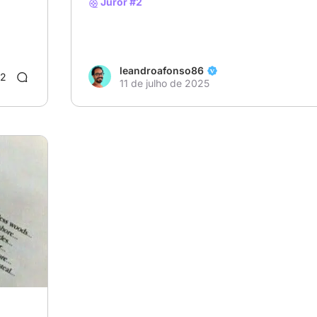
Juror #2
leandroafonso86
2
11 de julho de 2025