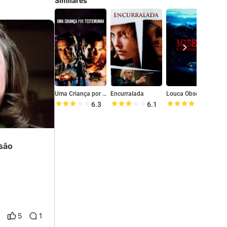
Similares
Uma Criança por Testemunha
Encurralada
Louca Obsessão
6.3
6.1
8.0
são
5
1