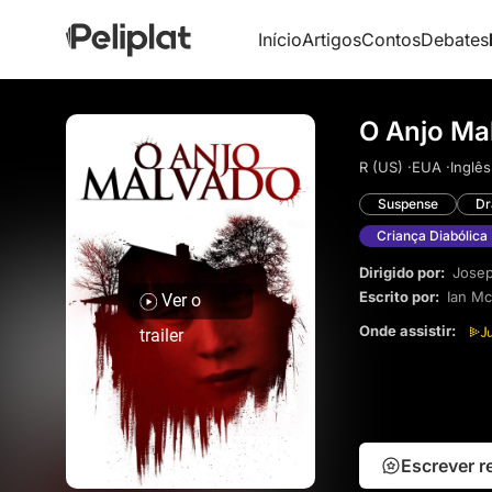
Início
Artigos
Contos
Debates
O Anjo Ma
R (US) ·
EUA ·
Inglês
Suspense
D
Criança Diabólica
Dirigido por:
Jose
Escrito por:
Ian M
Ver o
Onde assistir:
trailer
Escrever 