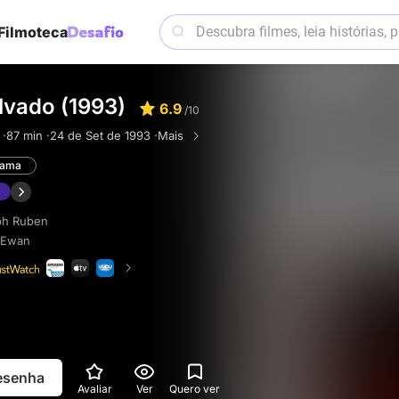
Filmoteca
lvado (1993)
6.9
/10
 ·
87 min ·
24 de Set de 1993 ·
Mais
rama
ph Ruben
cEwan
resenha
Avaliar
Ver
Quero ver