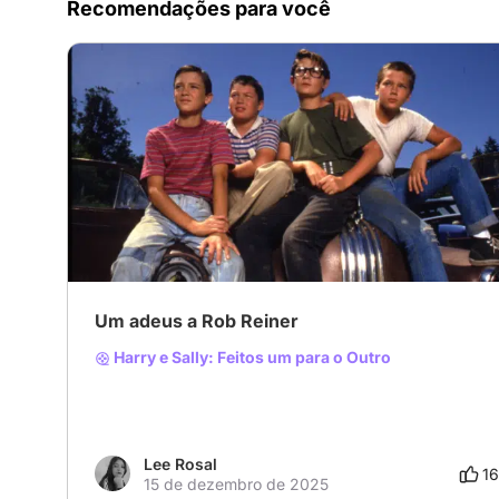
Recomendações para você
Um adeus a Rob Reiner
Harry e Sally: Feitos um para o Outro
Lee Rosal
16
15 de dezembro de 2025