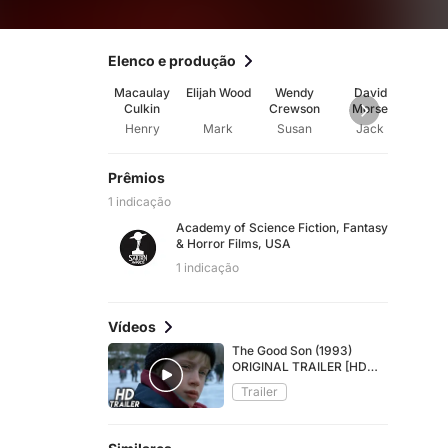
Elenco e produção
Macaulay
Elijah Wood
Wendy
David
Dan
Culkin
Crewson
Morse
Hugh 
Henry
Mark
Susan
Jack
Wal
Prêmios
1 indicação
Academy of Science Fiction, Fantasy
& Horror Films, USA
1 indicação
Vídeos
The Good Son (1993)
ORIGINAL TRAILER [HD
1080p]
Trailer