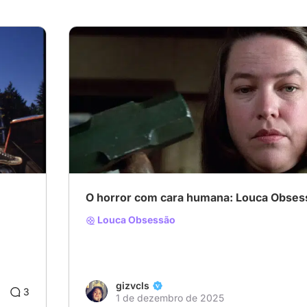
O horror com cara humana: Louca Obses
Louca Obsessão
gizvcls
3
1 de dezembro de 2025