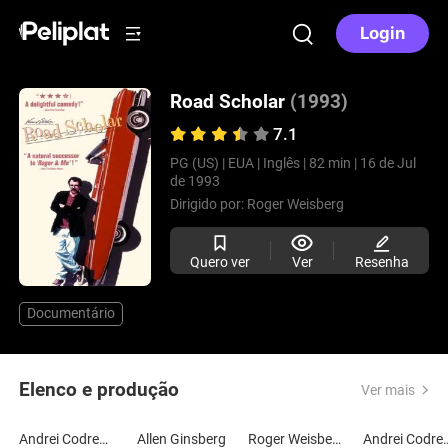
Login
Road Scholar
(1993)
7.1
PG (US) |
EUA |
Inglês |
82 min |
16 de Jul
de 1993
Dirigido por:
Roger Weisberg
Quero ver
Ver
Resenha
Documentário
Elenco e produção
Ver mais
Andrei Codrescu
Allen Ginsberg
Roger Weisberg
Andrei C