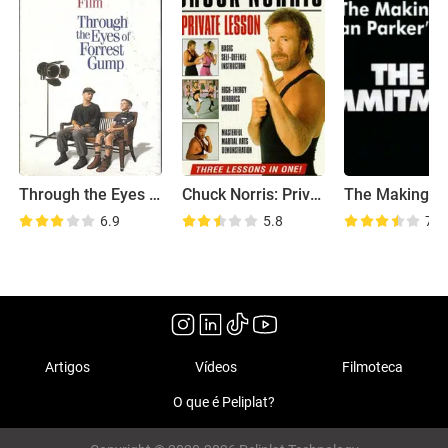
Through the Eyes of Forrest Gump
Chuck Norris: Private Lesson
6.9
5.8
7.8
Artigos
Vídeos
Filmoteca
O que é Peliplat?