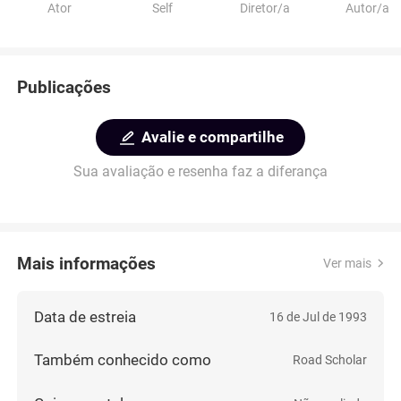
Ator
Self
Diretor/a
Autor/a
Publicações
Avalie e compartilhe
Sua avaliação e resenha faz a diferança
Mais informações
Ver mais
Data de estreia
16 de Jul de 1993
Também conhecido como
Road Scholar