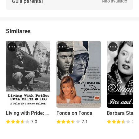
Guia parental
Não avaliado
Similares
Living with Pride: Ruth C. Ellis @ 100
Fonda on Fonda
7.0
7.1
7.2