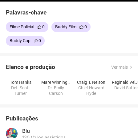
Palavras-chave
Filme Policial
0
Buddy Film
0
Buddy Cop
0
Elenco e produção
Ver mais
Tom Hanks
Mare Winningham
Craig T. Nelson
R
Det. Scott
Dr. Emily
Chief Howard
David Sutto
Turner
Carson
Hyde
Publicações
Blu
130 títulos assistidos