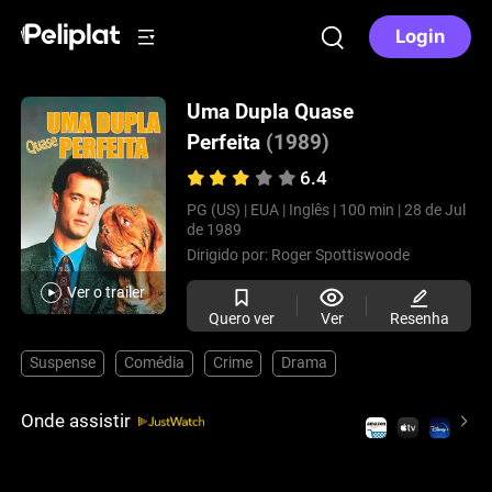
Login
Uma Dupla Quase
Perfeita
(1989)
6.4
PG (US) |
EUA |
Inglês |
100 min |
28 de Jul
de 1989
Dirigido por:
Roger Spottiswoode
Ver o trailer
Quero ver
Ver
Resenha
Suspense
Comédia
Crime
Drama
Onde assistir