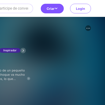
Criar
Login
Inspirador
l choque va mucho
os, lo que