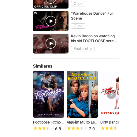
Clipe
“Warehouse Dance” Full
Scene
Clipe
Kevin Bacon on watching
his old FOOTLOOSE screen
test years later
Featurette
Similares
Footloose: Ritmo Contagiante
Alguém Muito Especial
Dirty Dancing: Ritmo Quente
J
6.9
7.0
7.1