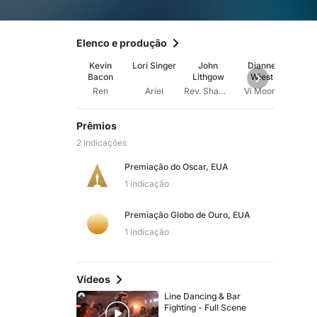
Elenco e produção
Kevin
Lori Singer
John
Dianne
Chris
Bacon
Lithgow
Wiest
Ren
Ariel
Rev. Shaw Moore
Vi Moore
Wil
Prêmios
2 indicações
Premiação do Oscar, EUA
1 indicação
Premiação Globo de Ouro, EUA
1 indicação
Vídeos
Line Dancing & Bar
Fighting - Full Scene