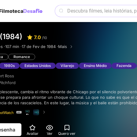
Filmoteca
 (1984)
7.0
/10
ês ·
107 min ·
17 de Fev de 1984 ·
Mais
ca
Romance
1980s
Estados Unidos
Vilarejo
Ensino Médio
Fazenda
rt Ross
itchford
 se prepara para afrontar un choque cultural. Lo que no sabe es que e
cia de los rascacielos. En este lugar, la música y el baile están prohibid
a prueba sus pies inquietos.
resenha
Avaliar
Ver
Quero ver