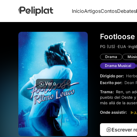
Início
Artigos
Contos
Debates
Footloose
PG (US) ·
EUA ·
Ingl
Drama
Músi
Drama Musical
Dirigido por:
Herbe
Escrito por:
Dean P
Ver o
Trama:
Ren, un adolescente, cambia el ritmo vibrante de Chicago por el silencio polvoriento de un pequeño
trailer
pueblo del Oeste y
más allá de la ausen
amenaza con poner 
Onde assistir:
Escrever 