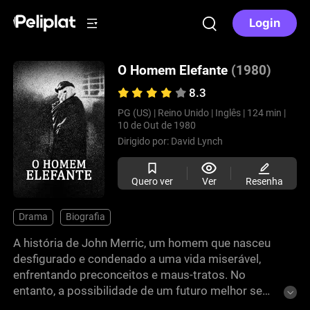
Login
O Homem Elefante
(1980)
8.3
PG (US) |
Reino Unido |
Inglês |
124 min |
10 de Out de 1980
Dirigido por:
David Lynch
Quero ver
Ver
Resenha
Drama
Biografia
A história de John Merric, um homem que nasceu
desfigurado e condenado a uma vida miserável,
enfrentando preconceitos e maus-tratos. No
entanto, a possibilidade de um futuro melhor se
apresenta quando ele faz uma nova amizade. Um