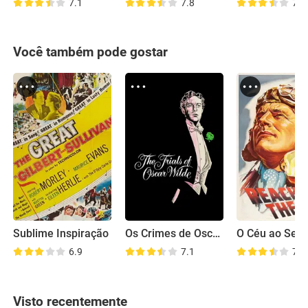
7.1
7.8
7.1
Você também pode gostar
Sublime Inspiração
Os Crimes de Oscar Wilde
6.9
7.1
7.2
Visto recentemente