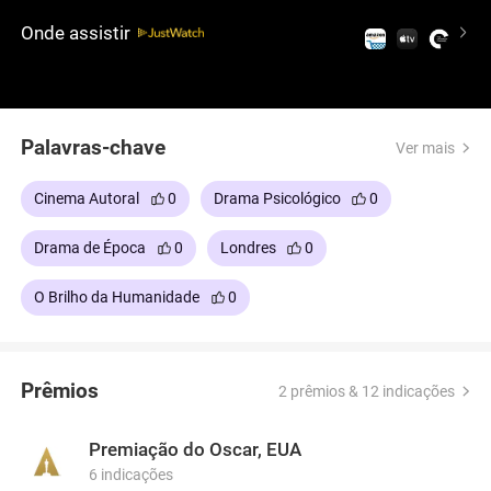
filme extraordinário sobre aceitação na sociedade
Onde assistir
e o que significa ser humano, uma história
comovente e real sobre como o amor e a empatia
podem transcender as tendências ignorantes que
só valorizam as aparências, mas não a alma.
Palavras-chave
Ver mais
Cinema Autoral
0
Drama Psicológico
0
Drama de Época
0
Londres
0
O Brilho da Humanidade
0
Prêmios
2 prêmios & 12 indicações
Premiação do Oscar, EUA
6 indicações