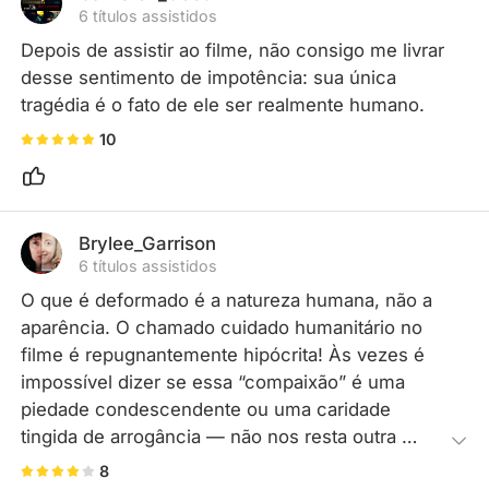
6 títulos assistidos
Depois de assistir ao filme, não consigo me livrar 
desse sentimento de impotência: sua única 
tragédia é o fato de ele ser realmente humano.
10
Brylee_Garrison
6 títulos assistidos
O que é deformado é a natureza humana, não a 
aparência. O chamado cuidado humanitário no 
filme é repugnantemente hipócrita! Às vezes é 
impossível dizer se essa “compaixão” é uma 
piedade condescendente ou uma caridade 
tingida de arrogância — não nos resta outra 
opção a não ser aceitar tudo.
8