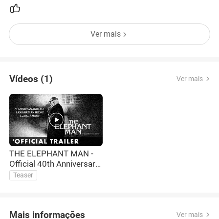
Ver mais
Vídeos (1)
Ver mais
THE ELEPHANT MAN -
Official 40th Anniversary
Restoration Trailer
Teaser
Mais informações
Ver mais