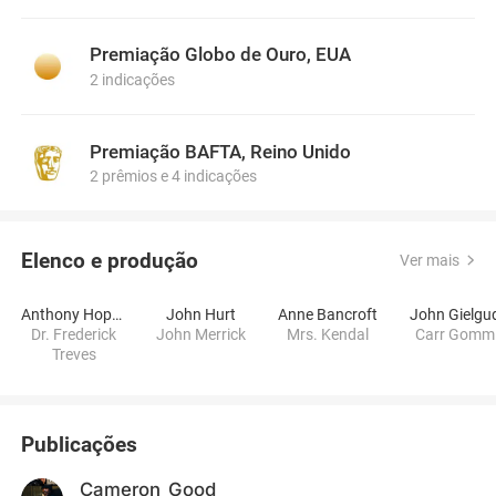
Premiação Globo de Ouro, EUA
2 indicações
Premiação BAFTA, Reino Unido
2 prêmios e 4 indicações
Elenco e produção
Ver mais
Anthony Hopkins
John Hurt
Anne Bancroft
John Gielgu
Dr. Frederick
John Merrick
Mrs. Kendal
Carr Gomm
Treves
Publicações
Cameron_Good