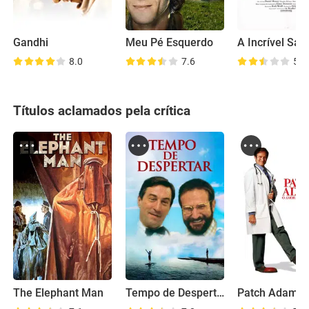
Gandhi
Meu Pé Esquerdo
A Incrível Sar
8.0
7.6
5.5
Títulos aclamados pela crítica
The Elephant Man
Tempo de Despertar